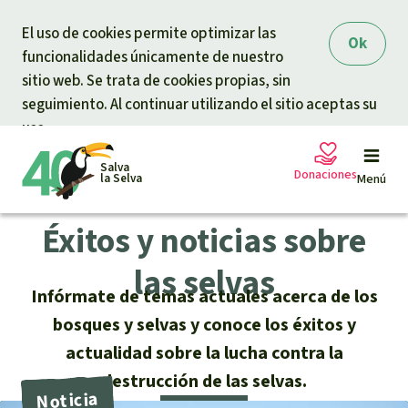
Skip to main content
El uso de cookies permite optimizar las
Ok
funcionalidades únicamente de nuestro
sitio web. Se trata de cookies propias, sin
seguimiento. Al continuar utilizando el sitio aceptas su
uso.
Salva
Donaciones
la Selva
Menú
Éxitos y noticias sobre
Peticiones
Tu donación ayuda
las selvas
Infórmate de temas actuales acerca de los
Donación general
Proyectos
bosques y selvas y conoce los éxitos y
actualidad sobre la lucha contra la
Urgen donaciones
Info
rmaciones
destrucción de las selvas.