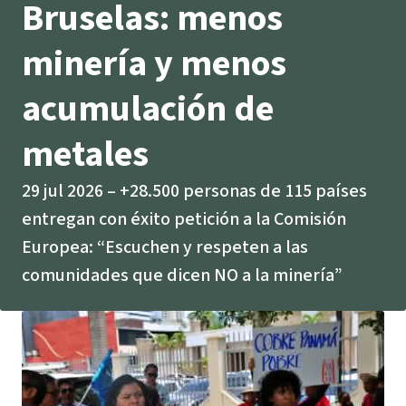
Bruselas: menos
Indonesia
Metales
minería y menos
Minería
acumulación de
Agrotoxicos
metales
Aceite de palma
29 jul 2026
+28.500 personas de 115 países
entregan con éxito petición a la Comisión
REDD
Europea: “Escuchen y respeten a las
comunidades que dicen NO a la minería”
Indígena
Landgrabbing
Granjas Industriales