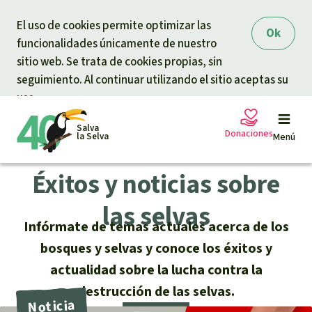
Skip to main content
El uso de cookies permite optimizar las
Ok
funcionalidades únicamente de nuestro
sitio web. Se trata de cookies propias, sin
seguimiento. Al continuar utilizando el sitio aceptas su
uso.
Salva
Donaciones
la Selva
Menú
Éxitos y noticias sobre
Peticiones
Tu donación ayuda
las selvas
Infórmate de temas actuales acerca de los
Donación general
Proyectos
bosques y selvas y conoce los éxitos y
actualidad sobre la lucha contra la
Urgen donaciones
Info
rmaciones
destrucción de las selvas.