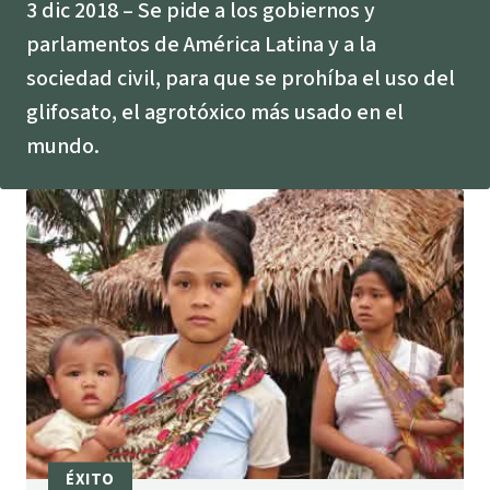
3 dic 2018
Se pide a los gobiernos y
Indonesia
Metales
parlamentos de América Latina y a la
sociedad civil, para que se prohíba el uso del
Minería
glifosato, el agrotóxico más usado en el
mundo.
Agrotoxicos
Aceite de palma
REDD
Indígena
Landgrabbing
Granjas Industriales