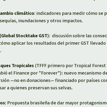
cambio climático
: indicadores para medir cómo se 
 sequías, inundaciones y otros impactos.
 (Global Stocktake GST)
: discusión sobre las conse
cómo aplicar los resultados del primer GST llevado 
.
sques Tropicales
(TFFF primero por
Tropical Forest 
bió el
Finance
por
"Forever")
: nuevo mecanismo d
rsión —no en donaciones— financiado por países c
ar a quienes preservan sus selvas.
cos
: Propuesta brasileña de dar mayor protagonismo