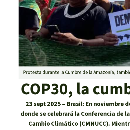
Metales
Minería
Agrotoxicos
Aceite de pa
REDD
Indígena
Landgrabbin
Granjas Indu
Para niñas y
Protesta durante la Cumbre de la Amazonía, tambi
Defensoras 
COP30, la cumbr
23 sept 2025
Brasil: En noviembre d
donde se celebrará la Conferencia de l
Cambio Climático (CMNUCC). Mientras 