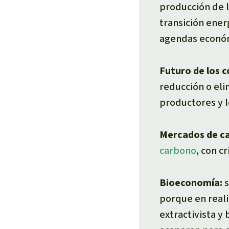
producción de l
transición ener
agendas económ
Futuro de los c
reducción o eli
productores y l
Mercados de c
carbono
, con c
Bioeconomía:
s
porque en real
extractivista y