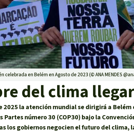
lma
g
striales
 niños
én celebrada en Belém en Agosto de 2023 (©
ANA MENDES @a
y Defensores
e del clima llega
e 2025 la atención mundial se dirigirá a Belém
as Partes número 30 (COP30) bajo la Convenció
los gobiernos negocien el futuro del clima, la