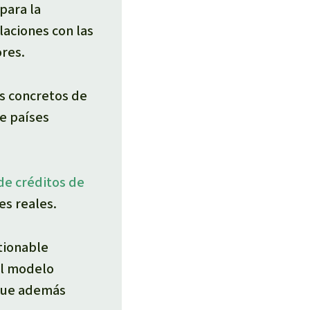
para la
laciones con las
res.
s concretos de
de países
de créditos de
es reales.
tionable
el modelo
 que además