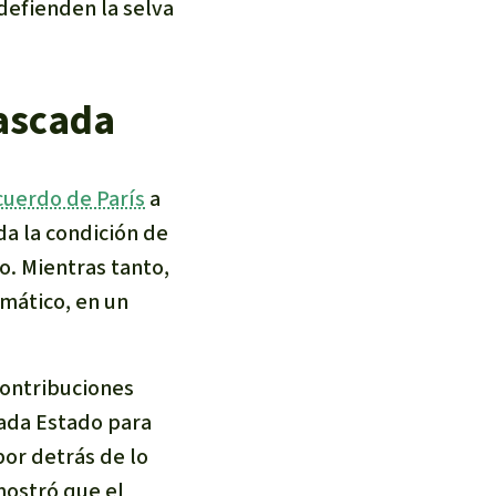
defienden la selva
tascada
cuerdo de París
a
da la condición de
. Mientras tanto,
mático, en un
ontribuciones
 cada Estado para
por detrás de lo
mostró que el