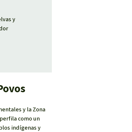
elvas y
edor
 Povos
entales y la
Zona
perfila como un
blos indígenas y