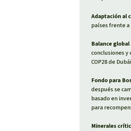
Adaptación al 
países frente a
Balance global
conclusiones y 
COP28 de Dubái
Fondo para Bo
después se cam
basado en inve
para recompens
Minerales críti