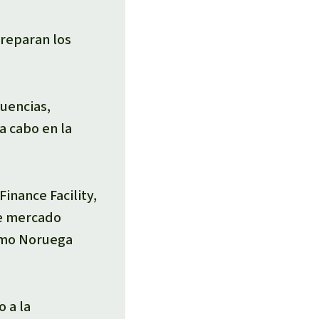
preparan los
cuencias,
a cabo en la
Finance Facility,
e mercado
omo Noruega
 a la