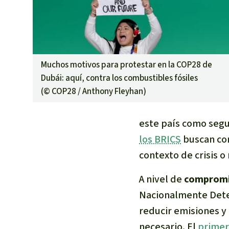
Muchos motivos para protestar en la COP28 de
Dubái: aquí, contra los combustibles fósiles
(©
COP28 / Anthony Fleyhan
)
este país como segu
los BRICS
buscan con
contexto de crisis o
A nivel de
compromi
Nacionalmente Det
reducir emisiones y
necesario. El
primer 