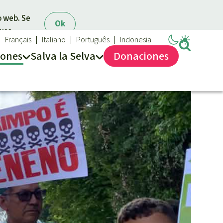
o web. Se
Ok
 uso.
Français
Italiano
Português
Indonesia
iones
Salva la Selva
Dona
ciones
Salva la Selva
Acerca de Salva la Selva
40 años Salva la Selva
En los Medios
FAQ
Transparencia
Contacto
Combatir y prevenir los