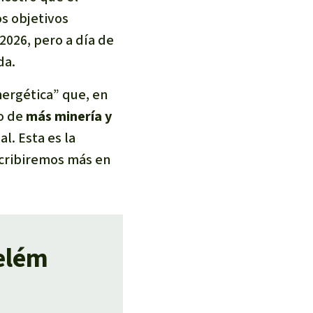
s objetivos
2026, pero a día de
da.
nergética” que, en
do de
más minería y
al. Esta es la
scribiremos más en
Belém