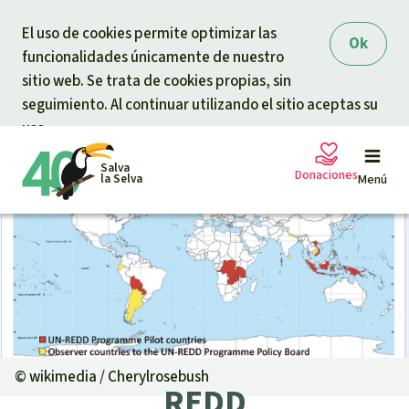
Skip to main content
El uso de cookies permite optimizar las
Ok
funcionalidades únicamente de nuestro
sitio web. Se trata de cookies propias, sin
seguimiento. Al continuar utilizando el sitio aceptas su
uso.
Salva
Donaciones
la Selva
Menú
Peticiones
Tu donación ayuda
Donación general
Proyectos
Urgen donaciones
Info
rmaciones
©
wikimedia / Cherylrosebush
REDD