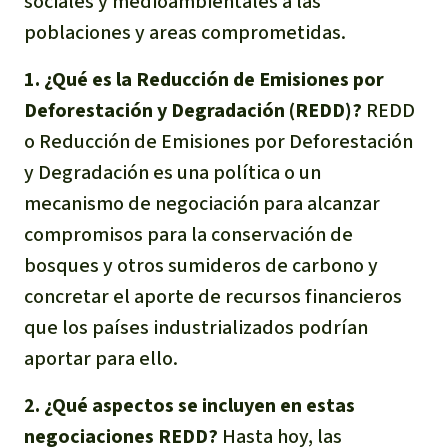
sociales y medioambientales a las
Indonesia
Metales
poblaciones y areas comprometidas.
1. ¿Qué es la Reducción de Emisiones por
Minería
Deforestación y Degradación (REDD)?
REDD
o Reducción de Emisiones por Deforestación
Agrotoxicos
y Degradación es una política o un
Aceite de palma
mecanismo de negociación para alcanzar
compromisos para la conservación de
REDD
bosques y otros sumideros de carbono y
concretar el aporte de recursos financieros
Indígena
que los países industrializados podrían
aportar para ello.
Landgrabbing
2. ¿Qué aspectos se incluyen en estas
Granjas Industriales
negociaciones REDD?
Hasta hoy, las