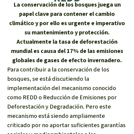
Certificados de donación
Informaciones
La conservación de los bosques juega un
Salva la Selva
Éxitos y Noticias
papel clave para contener el cambio
Temas
Preguntas y Respuestas
Salva la Selva
climático y por ello es urgente e imperativo
Clima
Suscribirme al boletín
Búsqueda
su mantenimiento y protección.
Acerca de Salva la Selva
Donar para un tema
Actualmente la tasa de deforestación
Madera tropical
Prensa
Español
Bienestar animal
mundial es causa del 17% de las emisiones
40 años Salva la Selva
Donar para una región
globales de gases de efecto invernadero.
Deutsch
Biodiversidad
Banners Salva la Selva
Sudeste de Asia
Defensa de la selva
En los Medios
Para contribuir a la conservación de los
English
Selva tropical
bosques, se está discutiendo la
Widget Salva la Selva
África
Defensoras y defensores de la
FAQ
implementación del mecanismo conocido
selva
Français
Derechos de la Naturaleza
Agenda
Latinoamérica
como REDD o Reducción de Emisiones por
Transparencia
Deforestación y Degradación. Pero este
Italiano
Bioenergía
mecanismo está siendo ampliamente
Contacto
criticado por no aportar suficientes garantías
Português
Agua