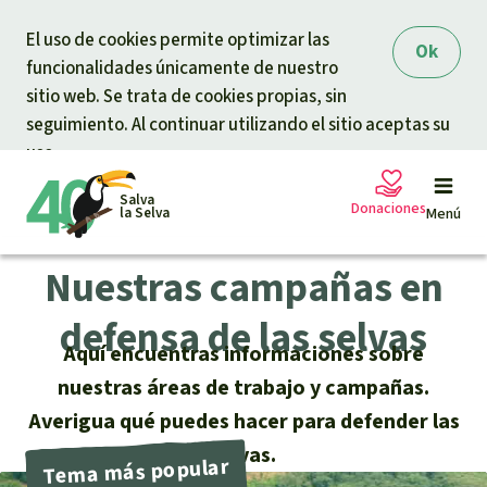
Skip to main content
El uso de cookies permite optimizar las
Ok
funcionalidades únicamente de nuestro
sitio web. Se trata de cookies propias, sin
seguimiento. Al continuar utilizando el sitio aceptas su
uso.
Salva
Donaciones
la Selva
Menú
Nuestras campañas en
Peticiones
Tu donación ayuda
defensa de las selvas
Aquí encuentras informaciones sobre
Donación general
Proyectos
nuestras áreas de trabajo y campañas.
Averigua qué puedes hacer para defender las
Urgen donaciones
Info
rmaciones
selvas.