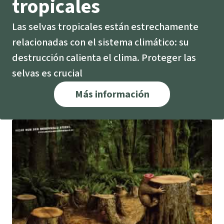
tropicales
Indonesia
Metales
Las selvas tropicales están estrechamente
relacionadas con el sistema climático: su
Minería
destrucción calienta el clima. Proteger las
Agrotoxicos
selvas es crucial
Más información
Aceite de palma
REDD
Indígena
Landgrabbing
Granjas Industriales