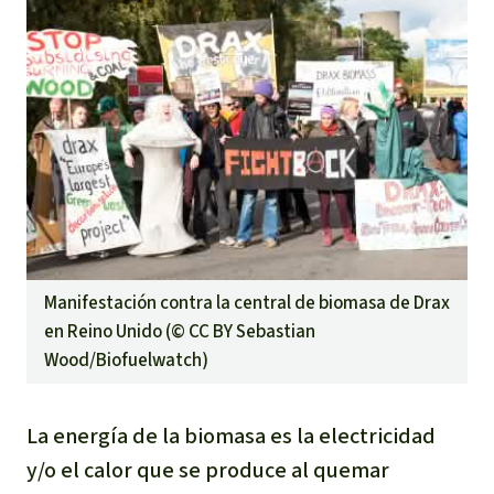
Indonesia
Metales
Minería
Agrotoxicos
Aceite de palma
REDD
Manifestación contra la central de biomasa de Drax
en Reino Unido (©
CC BY Sebastian
Indígena
Wood/Biofuelwatch
)
Landgrabbing
La energía de la biomasa es la electricidad
Granjas Industriales
y/o el calor que se produce al quemar