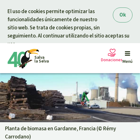
Skip to main content
El uso de cookies permite optimizar las
Ok
funcionalidades únicamente de nuestro
sitio web. Se trata de cookies propias, sin
seguimiento. Al continuar utilizando el sitio aceptas su
uso.
Salva
Donaciones
la Selva
Menú
Peticiones
Tu donación ayuda
Donación general
Proyectos
Urgen donaciones
Info
rmaciones
Planta de biomasa en Gardanne, Francia (©
Rémy
Carrodano
)