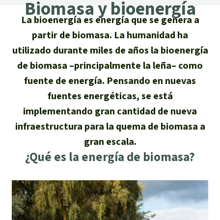
Certificados de donación
Biomasa y bioenergía
Informaciones
Salva la Selva
La bioenergía es energía que se genera a
Éxitos y Noticias
Temas
Preguntas y Respuestas
Salva la Selva
partir de biomasa. La humanidad ha
Clima
Suscribirme al boletín
utilizado durante miles de años la bioenergía
Búsqueda
Acerca de Salva la Selva
Donar para un tema
de biomasa –principalmente la leña– como
Madera tropical
Prensa
Español
fuente de energía. Pensando en nuevas
Bienestar animal
40 años Salva la Selva
Donar para una región
fuentes energéticas, se está
Deutsch
Biodiversidad
Banners Salva la Selva
Sudeste de Asia
Defensa de la selva
implementando gran cantidad de nueva
En los Medios
infraestructura para la quema de biomasa a
English
Selva tropical
Widget Salva la Selva
África
Defensoras y defensores de la
FAQ
gran escala.
selva
Français
Derechos de la Naturaleza
¿Qué es la energía de biomasa?
Agenda
Latinoamérica
Transparencia
Italiano
Bioenergía
Contacto
Português
Agua