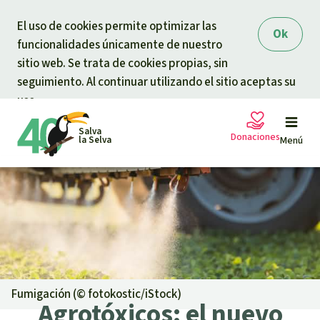
Skip to main content
El uso de cookies permite optimizar las
Ok
funcionalidades únicamente de nuestro
sitio web. Se trata de cookies propias, sin
seguimiento. Al continuar utilizando el sitio aceptas su
uso.
Salva
Donaciones
la Selva
Menú
Peticiones
Tu donación ayuda
Donación general
Proyectos
Urgen donaciones
Info
rmaciones
Fumigación (©
fotokostic/iStock
)
Agrotóxicos: el nuevo