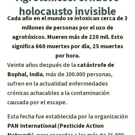
Certificados de donación
Informaciones
Salva la Selva
holocausto invisible
Éxitos y Noticias
Temas
Preguntas y Respuestas
Cada año en el mundo se intoxican cerca de 3
Salva la Selva
millones de personas por el uso de
Clima
Suscribirme al boletín
Búsqueda
Acerca de Salva la Selva
agrotóxicos. Mueren más de 220 mil. Esto
Donar para un tema
Madera tropical
significa 660 muertes por día, 25 muertes
Prensa
Español
Bienestar animal
40 años Salva la Selva
Donar para una región
por hora.
Deutsch
Biodiversidad
Banners Salva la Selva
Sudeste de Asia
Veinte años después de la
catástrofe de
Defensa de la selva
En los Medios
Bophal, India
, más de 100.000 personas,
English
Selva tropical
Widget Salva la Selva
África
Defensoras y defensores de la
sufren en la actualidad enfermedades
FAQ
selva
crónicas achacables a la contaminación
Français
Derechos de la Naturaleza
Agenda
Latinoamérica
Transparencia
causada por el escape.
Italiano
Bioenergía
Esta fecha fue establecida por la organización
Contacto
PAN International (Pesticide Action
Português
Agua