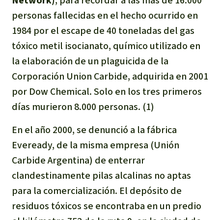
Network)
, para recordar a las más de 16.000
Indonesia
personas fallecidas en el hecho ocurrido en
Metales
1984 por el escape de 40 toneladas del gas
Minería
tóxico metil isocianato, químico utilizado en
la elaboración de un plaguicida de la
Agrotoxicos
Corporación Union Carbide, adquirida en 2001
por Dow Chemical. Solo en los tres primeros
Aceite de palma
días murieron 8.000 personas. (1)
REDD
En el año 2000, se denunció a la fábrica
Eveready, de la misma empresa (Unión
Indígena
Carbide Argentina) de enterrar
clandestinamente pilas alcalinas no aptas
Landgrabbing
para la comercialización. El depósito de
Granjas Industriales
residuos tóxicos se encontraba en un predio