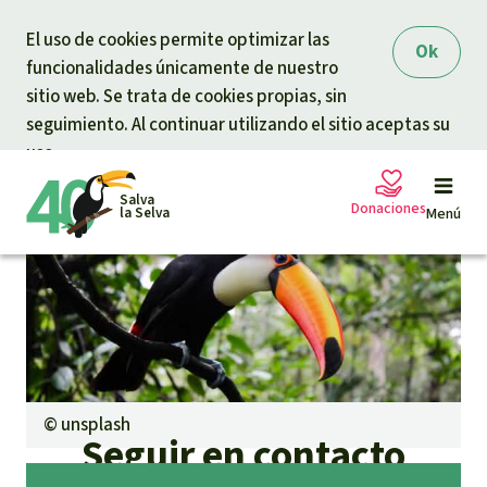
Skip to main content
El uso de cookies permite optimizar las
Ok
funcionalidades únicamente de nuestro
sitio web. Se trata de cookies propias, sin
seguimiento. Al continuar utilizando el sitio aceptas su
uso.
Salva
Donaciones
la Selva
Menú
Peticiones
Tu donación ayuda
Donación general
Proyectos
©
unsplash
Urgen donaciones
Seguir en contacto
Info
rmaciones