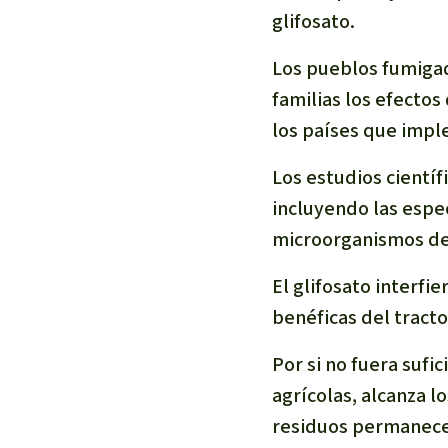
glifosato.
Los pueblos fumigad
familias los efectos
los países que impl
Los estudios científ
incluyendo las espec
microorganismos del
El glifosato interfi
benéficas del tracto
Por si no fuera sufic
agrícolas, alcanza l
residuos permanecen