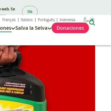
o web. Se
Ok
 uso.
Français
Italiano
Português
Indonesia
iones
Salva la Selva
Dona
ciones
Salva la Selva
Acerca de Salva la Selva
40 años Salva la Selva
En los Medios
FAQ
Transparencia
Contacto
Combatir y prevenir los