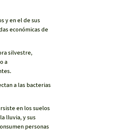
s y en el de sus
endas económicas de
ra silvestre,
o a
ntes.
ectan a las bacterias
ersiste en los suelos
a lluvia, y sus
e consumen personas