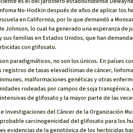
ciente es el del jardinero estadounidense Dewayne
infoma No-Hodkin después de años de aplicar los h
 escuela en Californoa, por lo que demandó a Monsan
 de Johnson, lo cual ha generado una esperanza de ju
y sus familias en Estados Unidos, que han demand
rbicidas con glifosato.
son paradigmáticos, no son los únicos. En países co
 registros de tasas elevadísimas de cáncer, linfoma
nmunes, malformaciones genéticas y otras enfer
idades rodeadas por campos de soja transgénica, 
intensivas de glifosato y la mayor parte de las veces
de Investigaciones del Cáncer de la Organización Mu
 probable carcinogenicidad del glifosato para los h
es evidencias de la genotóxica de los herbicidas ba