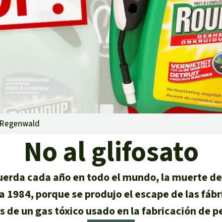
lma
g
striales
 niños
n Regenwald
y Defensores
No al glifosato
cuerda cada año en todo el mundo, la muerte de
a 1984, porque se produjo el escape de las fáb
 de un gas tóxico usado en la fabricación de p