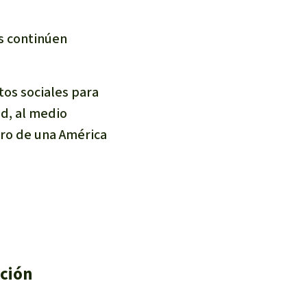
s continúen
tos sociales para
d, al medio
pro de una América
ación