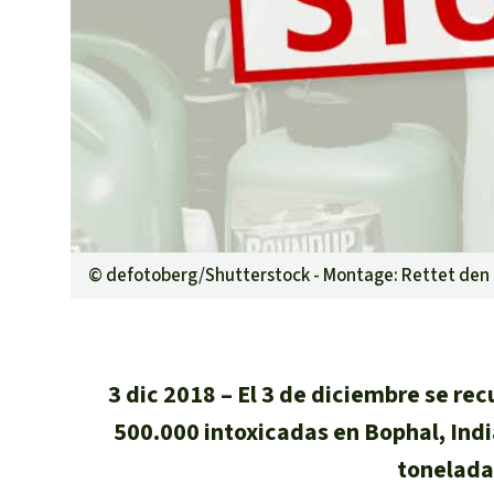
Metales
Minería
Agrotoxicos
Aceite de pa
REDD
Indígena
Landgrabbin
Granjas Indu
Para niñas y
©
defotoberg/Shutterstock - Montage: Rettet de
Defensoras 
3 dic 2018
El 3 de diciembre se re
500.000 intoxicadas en Bophal, Indi
toneladas