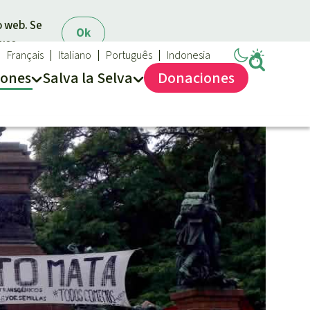
o web. Se
Ok
 uso.
Français
Italiano
Português
Indonesia
iones
Salva la Selva
Dona
ciones
Salva la Selva
Acerca de Salva la Selva
40 años Salva la Selva
En los Medios
FAQ
Transparencia
Contacto
Combatir y prevenir los