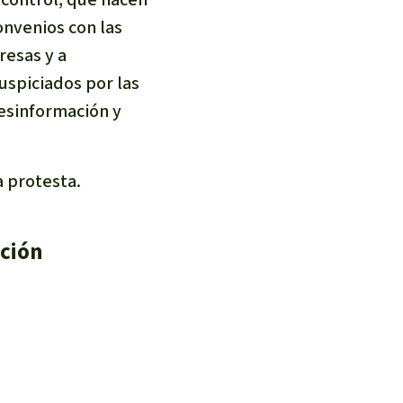
onvenios con las
esas y a
uspiciados por las
desinformación y
a protesta.
ación