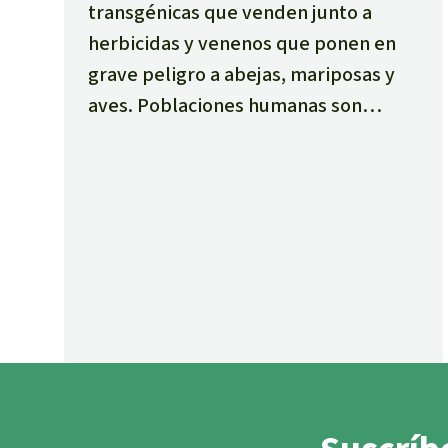
transgénicas que venden junto a
herbicidas y venenos que ponen en
grave peligro a abejas, mariposas y
aves. Poblaciones humanas son
fumigadas y los alimentos se
contaminan por la invasión mundial
con transgénicos.
Firma y únete así a
la Marcha Mundial contra Monsanto.