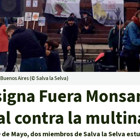
lma
g
striales
 niños
 Buenos Aires (©
Salva la Selva
)
y Defensores
nsigna Fuera Monsa
l contra la multin
9 de Mayo, dos miembros de Salva la Selva est