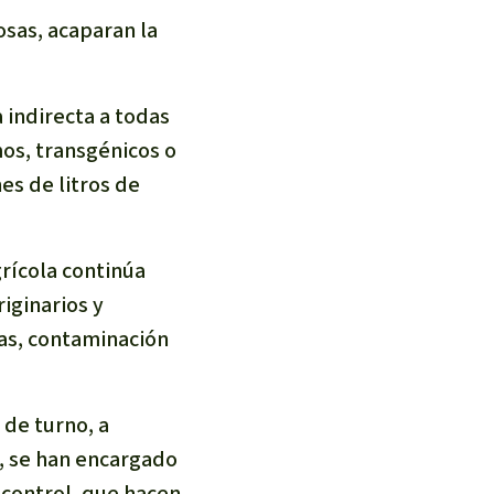
sas, acaparan la
 indirecta a todas
os, transgénicos o
es de litros de
grícola continúa
ginarios y
as, contaminación
 de turno, a
n, se han encargado
 control, que hacen