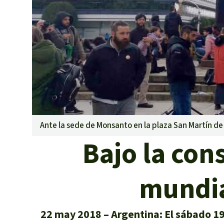
Metales
Minería
Agrotoxicos
Aceite de pa
REDD
Indígena
Landgrabbin
Granjas Indu
Para niñas y
Ante la sede de Monsanto en la plaza San Martín de
Defensoras 
Bajo la co
mundia
22 may 2018
Argentina: El sábado 1