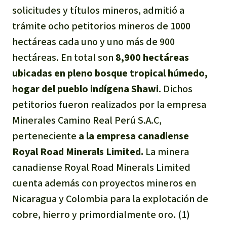
solicitudes y títulos mineros, admitió a
Indonesia
Metales
trámite ocho petitorios mineros de 1000
hectáreas cada uno y uno más de 900
Minería
hectáreas. En total son
8,900 hectáreas
Agrotoxicos
ubicadas en pleno bosque tropical húmedo,
hogar del pueblo indígena Shawi
. Dichos
Aceite de palma
petitorios fueron realizados por la empresa
Minerales Camino Real Perú S.A.C,
REDD
perteneciente
a la empresa canadiense
Royal Road Minerals Limited.
La minera
Indígena
canadiense Royal Road Minerals Limited
Landgrabbing
cuenta además con proyectos mineros en
Nicaragua y Colombia para la explotación de
Granjas Industriales
cobre, hierro y primordialmente oro. (1)