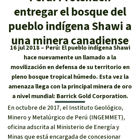
Certificados de donación
Informaciones
Salva la Selva
entregar el bosque del
Éxitos y Noticias
Temas
Preguntas y Respuestas
Salva la Selva
pueblo indígena Shawi a
Clima
Suscribirme al boletín
Búsqueda
Acerca de Salva la Selva
una minera canadiense
Donar para un tema
Madera tropical
16 jul 2018
Perú: El pueblo indígena Shawi
Prensa
Español
Bienestar animal
40 años Salva la Selva
Donar para una región
hace nuevamente un llamado a la
Deutsch
Biodiversidad
Banners Salva la Selva
movilización en defensa de su territorio en
Sudeste de Asia
Defensa de la selva
En los Medios
pleno bosque tropical húmedo. Esta vez la
English
Selva tropical
Widget Salva la Selva
África
Defensoras y defensores de la
amenaza llega con la principal minera de oro
FAQ
selva
a nivel mundial: Barrick Gold Corporation.
Français
Derechos de la Naturaleza
Agenda
Latinoamérica
Transparencia
En octubre de 2017, el Instituto Geológico,
Italiano
Bioenergía
Minero y Metalúrgico de Perú (INGEMMET),
Contacto
oficina adscrita al Ministerio de Energía y
Português
Agua
Minas que está encargada de concesionar