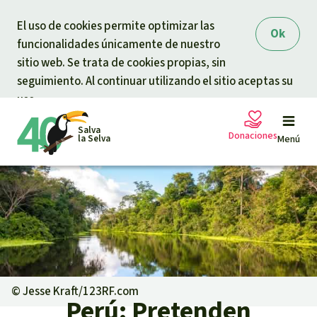
Skip to main content
El uso de cookies permite optimizar las
Ok
funcionalidades únicamente de nuestro
sitio web. Se trata de cookies propias, sin
seguimiento. Al continuar utilizando el sitio aceptas su
uso.
Salva
Donaciones
la Selva
Menú
Peticiones
Tu donación ayuda
Donación general
Proyectos
Urgen donaciones
Info
rmaciones
©
Jesse Kraft/123RF.com
Perú: Pretenden