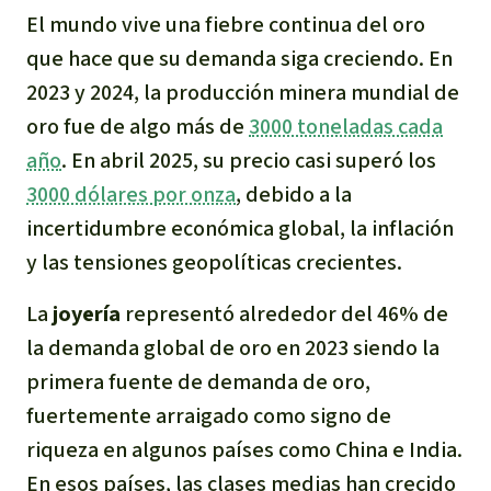
El mundo vive una fiebre continua del oro
Indonesia
Metales
que hace que su demanda siga creciendo. En
2023 y 2024, la producción minera mundial de
Minería
oro fue de algo más de
3000 toneladas cada
Agrotoxicos
año
. En abril 2025, su precio casi superó los
3000 dólares por onza
, debido a la
Aceite de palma
incertidumbre económica global, la inflación
y las tensiones geopolíticas crecientes.
REDD
La
joyería
representó alrededor del 46% de
Indígena
la demanda global de oro en 2023 siendo la
primera fuente de demanda de oro,
Landgrabbing
fuertemente arraigado como signo de
riqueza en algunos países como China e India.
Granjas Industriales
En esos países, las clases medias han crecido