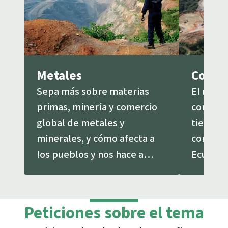
centrales superaron las 1.000 toneladas por
tercer año consecutivo.
Y la tercera mina de cobre.
https://yestolifenotomining.org/es/
Metales
Cobre
Sepa más sobre materias
El meta
primas, minería y comercio
conflict
global de metales y
tierra 
minerales, y cómo afecta a
comunid
los pueblos y nos hace a
Ecuador,
todos responsables.
Colombi
Peticiones sobre el tema