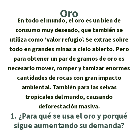
Certificados de donación
Informaciones
Salva la Selva
Oro
Éxitos y Noticias
Temas
Preguntas y Respuestas
En todo el mundo, el oro es un bien de
Salva la Selva
Clima
consumo muy deseado, que también se
Suscribirme al boletín
Búsqueda
Acerca de Salva la Selva
Donar para un tema
utiliza como ‘valor refugio’. Se extrae sobre
Madera tropical
Prensa
todo en grandes minas a cielo abierto. Pero
Español
Bienestar animal
40 años Salva la Selva
Donar para una región
para obtener un par de gramos de oro es
Deutsch
Biodiversidad
Banners Salva la Selva
Sudeste de Asia
Defensa de la selva
necesario mover, romper y tamizar enormes
En los Medios
cantidades de rocas con gran impacto
English
Selva tropical
Widget Salva la Selva
África
Defensoras y defensores de la
FAQ
ambiental. También para las selvas
selva
Français
tropicales del mundo, causando
Derechos de la Naturaleza
Agenda
Latinoamérica
Transparencia
deforestación masiva.
Italiano
Bioenergía
1. ¿Para qué se usa el oro y porqué
Contacto
sigue aumentando su demanda?
Português
Agua