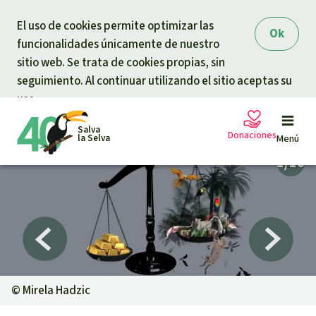
Skip to main content
El uso de cookies permite optimizar las
Ok
funcionalidades únicamente de nuestro
sitio web. Se trata de cookies propias, sin
seguimiento. Al continuar utilizando el sitio aceptas su
uso.
Salva
Donaciones
la Selva
Menú
Peticiones
Tu donación ayuda
Donación general
Proyectos
Urgen donaciones
Info
rmaciones
©
Mirela Hadzic