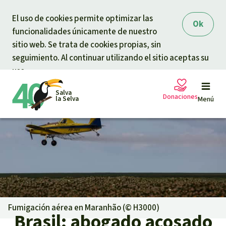
Skip to main content
El uso de cookies permite optimizar las
Ok
funcionalidades únicamente de nuestro
sitio web. Se trata de cookies propias, sin
seguimiento. Al continuar utilizando el sitio aceptas su
uso.
Salva
Donaciones
la Selva
Menú
Peticiones
Tu donación ayuda
Donación general
Proyectos
Urgen donaciones
Info
rmaciones
Fumigación aérea en Maranhão (©
H3000
)
Brasil: abogado acosado