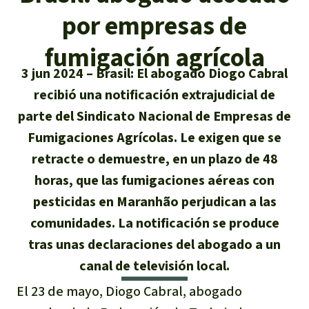
Certificados de donación
Informaciones
Salva la Selva
por empresas de
Éxitos y Noticias
Temas
Preguntas y Respuestas
Salva la Selva
fumigación agrícola
Clima
Suscribirme al boletín
3 jun 2024
Brasil: El abogado Diogo Cabral
Búsqueda
Acerca de Salva la Selva
Donar para un tema
recibió una notificación extrajudicial de
Madera tropical
Prensa
Español
Bienestar animal
parte del Sindicato Nacional de Empresas de
40 años Salva la Selva
Donar para una región
Fumigaciones Agrícolas. Le exigen que se
Deutsch
Biodiversidad
Banners Salva la Selva
Sudeste de Asia
Defensa de la selva
En los Medios
retracte o demuestre, en un plazo de 48
English
Selva tropical
horas, que las fumigaciones aéreas con
Widget Salva la Selva
África
Defensoras y defensores de la
FAQ
pesticidas en Maranhão perjudican a las
selva
Français
Derechos de la Naturaleza
Agenda
comunidades. La notificación se produce
Latinoamérica
Transparencia
tras unas declaraciones del abogado a un
Italiano
Bioenergía
canal de televisión local.
Contacto
Português
El 23 de mayo, Diogo Cabral, abogado
Agua