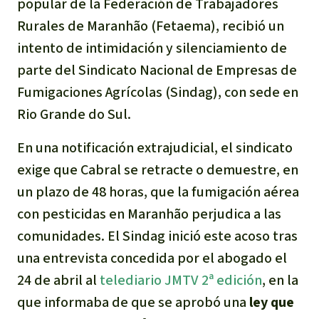
popular de la Federación de Trabajadores
Indonesia
Metales
Rurales de Maranhão (Fetaema), recibió un
intento de intimidación y silenciamiento de
Minería
parte del Sindicato Nacional de Empresas de
Fumigaciones Agrícolas (Sindag), con sede en
Agrotoxicos
Rio Grande do Sul.
Aceite de palma
En una notificación extrajudicial, el sindicato
exige que Cabral se retracte o demuestre, en
REDD
un plazo de 48 horas, que la fumigación aérea
con pesticidas en Maranhão perjudica a las
Indígena
comunidades. El Sindag inició este acoso tras
Landgrabbing
una entrevista concedida por el abogado el
24 de abril al
telediario JMTV 2ª edición
, en la
Granjas Industriales
que informaba de que se aprobó una
ley que