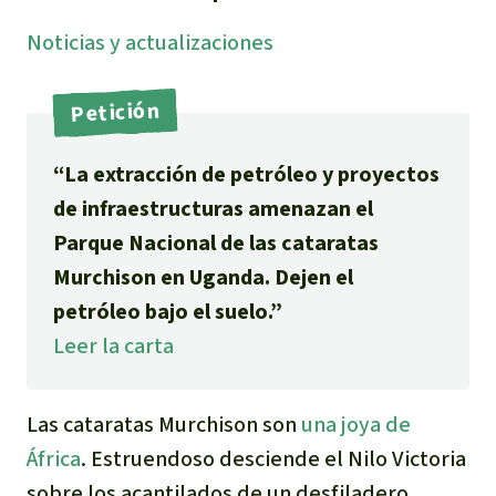
Indonesia
Metales
Noti­cias y actuali­zaciones
Minería
Petición
Agrotoxicos
“La extracción de petróleo y proyectos
de infraestructuras amenazan el
Aceite de palma
Parque Nacional de las cataratas
Murchison en Uganda. Dejen el
REDD
petróleo bajo el suelo.”
Indígena
Leer la carta
Landgrabbing
Las cataratas Murchison son
una joya de
África
. Estruendoso desciende el Nilo Victoria
Granjas Industriales
sobre los acantilados de un desfiladero