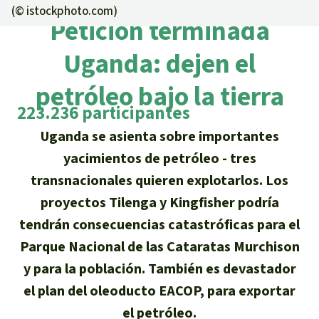
Certificados de donación
Informaciones
(©
istockphoto.com
)
Salva la Selva
Petición terminada
Éxitos y Noticias
Temas
Preguntas y Respuestas
Salva la Selva
Uganda: dejen el
Clima
Suscribirme al boletín
Búsqueda
Acerca de Salva la Selva
petróleo bajo la tierra
Donar para un tema
Madera tropical
Prensa
223.236 participantes
Español
Bienestar animal
40 años Salva la Selva
Donar para una región
Uganda se asienta sobre importantes
Deutsch
Biodiversidad
Banners Salva la Selva
Sudeste de Asia
Defensa de la selva
yacimientos de petróleo - tres
En los Medios
transnacionales quieren explotarlos. Los
English
Selva tropical
Widget Salva la Selva
África
Defensoras y defensores de la
FAQ
proyectos Tilenga y Kingfisher podría
selva
Français
Derechos de la Naturaleza
tendrán consecuencias catastróficas para el
Agenda
Latinoamérica
Transparencia
Parque Nacional de las Cataratas Murchison
Italiano
Bioenergía
y para la población. También es devastador
Contacto
el plan del oleoducto EACOP, para exportar
Português
Agua
el petróleo.