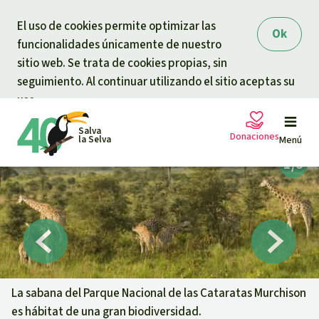
Skip to main content
El uso de cookies permite optimizar las
Ok
funcionalidades únicamente de nuestro
sitio web. Se trata de cookies propias, sin
seguimiento. Al continuar utilizando el sitio aceptas su
uso.
Salva
Donaciones
la Selva
Menú
Peticiones
Tu donación ayuda
Donación general
Proyectos
Urgen donaciones
Info
rmaciones
La sabana del Parque Nacional de las Cataratas Murchison
es hábitat de una gran biodiversidad.