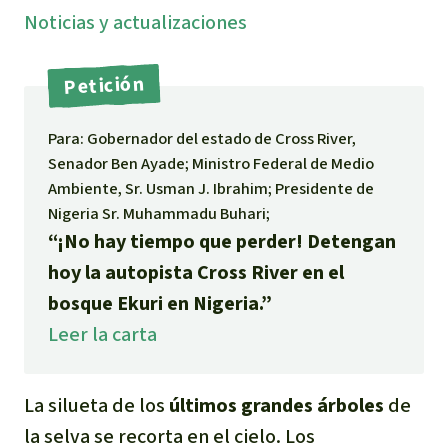
Noti­cias y actuali­zaciones
Indonesia
Metales
Petición
Minería
Para: Gobernador del estado de Cross River,
Agrotoxicos
Senador Ben Ayade; Ministro Federal de Medio
Ambiente, Sr. Usman J. Ibrahim; Presidente de
Aceite de palma
Nigeria Sr. Muhammadu Buhari;
“¡No hay tiempo que perder! Detengan
REDD
hoy la autopista Cross River en el
bosque Ekuri en Nigeria.”
Indígena
Leer la carta
Landgrabbing
La silueta de los
últimos grandes árboles
de
Granjas Industriales
la selva se recorta en el cielo. Los