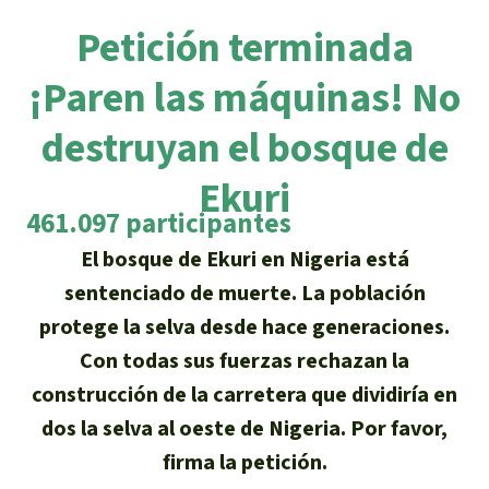
Certificados de donación
Informaciones
Salva la Selva
Petición terminada
Éxitos y Noticias
Temas
Preguntas y Respuestas
Salva la Selva
¡Paren las máquinas! No
Clima
Suscribirme al boletín
Búsqueda
Acerca de Salva la Selva
destruyan el bosque de
Donar para un tema
Madera tropical
Prensa
Español
Bienestar animal
Ekuri
40 años Salva la Selva
Donar para una región
461.097 participantes
Deutsch
Biodiversidad
Banners Salva la Selva
Sudeste de Asia
Defensa de la selva
En los Medios
El bosque de Ekuri en Nigeria está
English
Selva tropical
Widget Salva la Selva
sentenciado de muerte. La población
África
Defensoras y defensores de la
FAQ
protege la selva desde hace generaciones.
selva
Français
Derechos de la Naturaleza
Agenda
Latinoamérica
Con todas sus fuerzas rechazan la
Transparencia
construcción de la carretera que dividiría en
Italiano
Bioenergía
dos la selva al oeste de Nigeria. Por favor,
Contacto
Português
firma la petición.
Agua