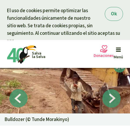
Skip to main content
El uso de cookies permite optimizar las
Ok
funcionalidades únicamente de nuestro
sitio web. Se trata de cookies propias, sin
seguimiento. Al continuar utilizando el sitio aceptas su
uso.
Salva
Donaciones
la Selva
Menú
Peticiones
Tu donación ayuda
Donación general
Proyectos
Urgen donaciones
Info
rmaciones
Bulldozer (©
Tunde Morakinyo
)