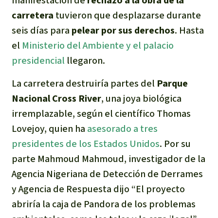
manifestación de
rechazo a la obra de la
Indonesia
Metales
carretera
tuvieron que desplazarse durante
seis días para
pelear por sus derechos
. Hasta
Minería
el
Ministerio del Ambiente y el palacio
presidencial
llegaron.
Agrotoxicos
La carretera destruiría partes del
Parque
Aceite de palma
Nacional Cross River
, una joya biológica
irremplazable, según el científico Thomas
REDD
Lovejoy, quien ha
asesorado a tres
presidentes de los Estados Unidos
. Por su
Indígena
parte Mahmoud Mahmoud, investigador de la
Agencia Nigeriana de Detección de Derrames
Landgrabbing
y Agencia de Respuesta dijo “El proyecto
Granjas Industriales
abriría la caja de Pandora de los problemas