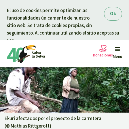
Skip to main content
El uso de cookies permite optimizar las
Ok
funcionalidades únicamente de nuestro
sitio web. Se trata de cookies propias, sin
seguimiento. Al continuar utilizando el sitio aceptas su
uso.
Salva
Donaciones
la Selva
Menú
Peticiones
Tu donación ayuda
Donación general
Proyectos
Urgen donaciones
Info
rmaciones
Ekuri afectados por el proyecto de la carretera
(©
Mathias Rittgerott
)