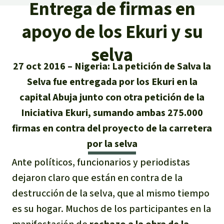
Certificados de donación
Entrega de firmas en
Informaciones
Salva la Selva
Éxitos y Noticias
apoyo de los Ekuri y su
Temas
Preguntas y Respuestas
Salva la Selva
Clima
selva
Suscribirme al boletín
Búsqueda
Acerca de Salva la Selva
Donar para un tema
27 oct 2016
Nigeria: La petición de Salva la
Madera tropical
Prensa
Español
Selva fue entregada por los Ekuri en la
Bienestar animal
40 años Salva la Selva
Donar para una región
capital Abuja junto con otra petición de la
Deutsch
Biodiversidad
Banners Salva la Selva
Sudeste de Asia
Defensa de la selva
Iniciativa Ekuri, sumando ambas 275.000
En los Medios
firmas en contra del proyecto de la carretera
English
Selva tropical
Widget Salva la Selva
África
Defensoras y defensores de la
FAQ
por la selva
selva
Français
Derechos de la Naturaleza
Agenda
Latinoamérica
Ante políticos, funcionarios y periodistas
Transparencia
dejaron claro que están en contra de la
Italiano
Bioenergía
destrucción de la selva, que al mismo tiempo
Contacto
es su hogar. Muchos de los participantes en la
Português
Agua