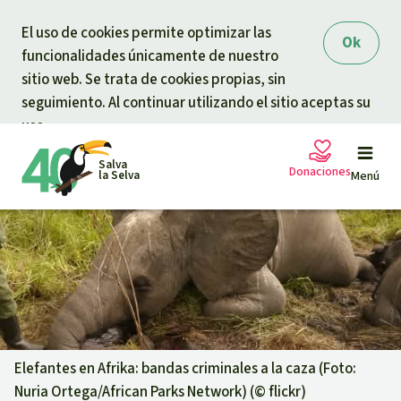
Skip to main content
El uso de cookies permite optimizar las
Ok
funcionalidades únicamente de nuestro
sitio web. Se trata de cookies propias, sin
seguimiento. Al continuar utilizando el sitio aceptas su
uso.
Salva
Donaciones
la Selva
Menú
Peticiones
Tu donación ayuda
Donación general
Proyectos
Urgen donaciones
Info
rmaciones
Elefantes en Afrika: bandas criminales a la caza (Foto:
Nuria Ortega/African Parks Network) (©
flickr
)