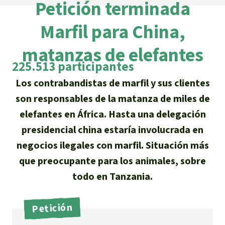
Certificados de donación
Petición terminada
Informaciones
Salva la Selva
Éxitos y Noticias
Marfil para China,
Temas
Preguntas y Respuestas
Salva la Selva
Clima
matanzas de elefantes
Suscribirme al boletín
Búsqueda
Acerca de Salva la Selva
Donar para un tema
225.513 participantes
Madera tropical
Prensa
Español
Bienestar animal
Los contrabandistas de marfil y sus clientes
40 años Salva la Selva
Donar para una región
son responsables de la matanza de miles de
Deutsch
Biodiversidad
Banners Salva la Selva
Sudeste de Asia
Defensa de la selva
elefantes en África. Hasta una delegación
En los Medios
English
presidencial china estaría involucrada en
Selva tropical
Widget Salva la Selva
África
Defensoras y defensores de la
FAQ
negocios ilegales con marfil. Situación más
selva
Français
Derechos de la Naturaleza
Agenda
que preocupante para los animales, sobre
Latinoamérica
Transparencia
todo en Tanzania.
Italiano
Bioenergía
Contacto
Petición
Português
Agua