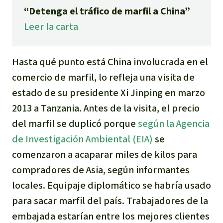
“Detenga el tráfico de marfil a China”
Indonesia
Metales
Leer la carta
Minería
Hasta qué punto está China involucrada en el
Agrotoxicos
comercio de marfil, lo refleja una visita de
estado de su presidente Xi Jinping en marzo
Aceite de palma
2013 a Tanzania. Antes de la visita, el precio
del marfil se duplicó porque
según la Agencia
REDD
de Investigación Ambiental (EIA)
se
Indígena
comenzaron a acaparar miles de kilos para
compradores de Asia, según informantes
Landgrabbing
locales. Equipaje diplomático se habría usado
para sacar marfil del país. Trabajadores de la
Granjas Industriales
embajada estarían entre los mejores clientes