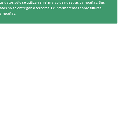
us datos sólo se utilizan en el marco de nuestras campañas. Sus
atos no se entregan a terceros. Le informaremos sobre futuras
ampañas.