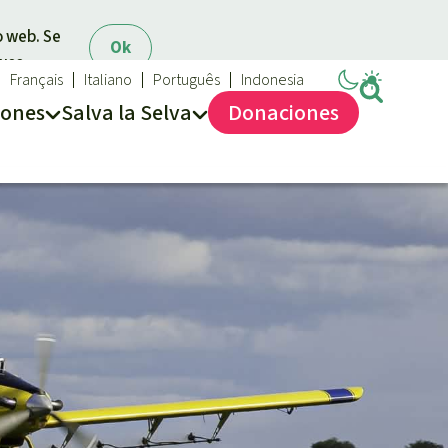
o web. Se
Ok
 uso.
Français
Italiano
Português
Indonesia
iones
Salva la Selva
Dona
ciones
Salva la Selva
Acerca de Salva la Selva
40 años Salva la Selva
En los Medios
FAQ
Transparencia
Contacto
Combatir y prevenir los