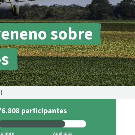
incendios forestales
Donación
 veneno sobre
os
0
)
76.808 participantes
Nombre
Apellidos