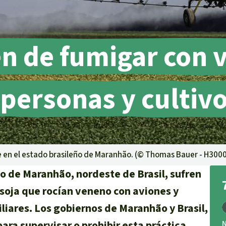
en de fumigar con
lma
personas y cultiv
g
striales
 niños
y Defensores
e en el estado brasileño de Maranhão. (©
Thomas Bauer - H300
 de Maranhão, nordeste de Brasil, sufren
soja que rocían veneno con aviones y
liares. Los gobiernos de Maranhão y Brasil,
ara supervisar o prohibir esta práctica.