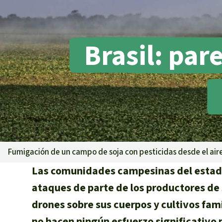
Metales
Minería
Agrotoxicos
Brasil: par
Aceite de pa
REDD
Indígena
Landgrabbin
Granjas Indu
Para niñas y
Defensoras 
Fumigación de un campo de soja con pesticidas desde el air
Las comunidades campesinas del estado
ataques de parte de los productores de 
drones sobre sus cuerpos y cultivos fami
no hacen ningún esfuerzo significativo p