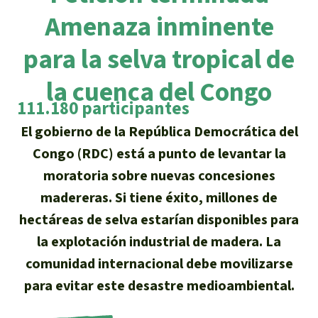
Certificados de donación
Informaciones
Salva la Selva
Amenaza inminente
Éxitos y Noticias
Temas
Preguntas y Respuestas
Salva la Selva
para la selva tropical de
Clima
Suscribirme al boletín
Búsqueda
Acerca de Salva la Selva
la cuenca del Congo
Donar para un tema
111.180 participantes
Madera tropical
Prensa
Español
Bienestar animal
40 años Salva la Selva
Donar para una región
El gobierno de la República Democrática del
Deutsch
Biodiversidad
Banners Salva la Selva
Sudeste de Asia
Congo (RDC) está a punto de levantar la
Defensa de la selva
En los Medios
moratoria sobre nuevas concesiones
English
Selva tropical
Widget Salva la Selva
África
Defensoras y defensores de la
madereras. Si tiene éxito, millones de
FAQ
selva
hectáreas de selva estarían disponibles para
Français
Derechos de la Naturaleza
Agenda
Latinoamérica
Transparencia
la explotación industrial de madera. La
Italiano
Bioenergía
comunidad internacional debe movilizarse
Contacto
para evitar este desastre medioambiental.
Português
Agua