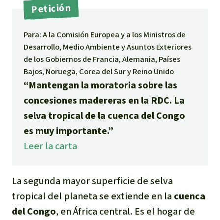
Petición
Indonesia
Metales
Para: A la Comisión Europea y a los Ministros de
Minería
Desarrollo, Medio Ambiente y Asuntos Exteriores
de los Gobiernos de Francia, Alemania, Países
Agrotoxicos
Bajos, Noruega, Corea del Sur y Reino Unido
“Mantengan la moratoria sobre las
Aceite de palma
concesiones madereras en la RDC. La
selva tropical de la cuenca del Congo
REDD
es muy importante.”
Leer la carta
Indígena
Landgrabbing
La segunda mayor superficie de selva
tropical del planeta se extiende en la
cuenca
Granjas Industriales
del Congo
, en África central. Es el hogar de