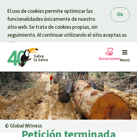
Skip to main content
El uso de cookies permite optimizar las
Ok
funcionalidades únicamente de nuestro
sitio web. Se trata de cookies propias, sin
seguimiento. Al continuar utilizando el sitio aceptas su
uso.
Salva
Donaciones
la Selva
Menú
Peticiones
Tu donación ayuda
Donación general
Proyectos
Urgen donaciones
Info
rmaciones
©
Global Witness
Petición terminada