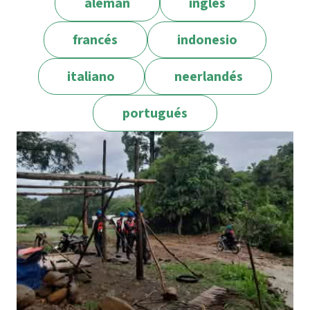
alemán
inglés
francés
indonesio
italiano
neerlandés
portugués