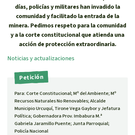
días, policías y militares han invadido la
Indonesia
Metales
comunidad y facilitado la entrada de la
minera. Pedimos respeto para la comunidad
Minería
y a la corte constitucional que atienda una
Agrotoxicos
acción de protección extraordinaria.
Noti­cias y actuali­zaciones
Aceite de palma
REDD
Petición
Indígena
Para: Corte Constitucional; Mº del Ambiente; Mº
Recursos Naturales No Renovables; Alcalde
Municipio Urcuquí, Tirone Vega Gaybor y Jefatura
Landgrabbing
Política; Gobernadora Prov. Imbabura M.ª
Gabriela Jaramillo Puente; Junta Parroquial;
Granjas Industriales
Policía Nacional