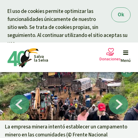
Skip to main content
El uso de cookies permite optimizar las
Ok
funcionalidades únicamente de nuestro
sitio web. Se trata de cookies propias, sin
seguimiento. Al continuar utilizando el sitio aceptas su
uso.
Salva
Donaciones
la Selva
Menú
Peticiones
Tu donación ayuda
Donación general
Proyectos
Urgen donaciones
Info
rmaciones
La empresa minera intentó establecer un campamento
minero en las comunidades (©
Frente Nacional