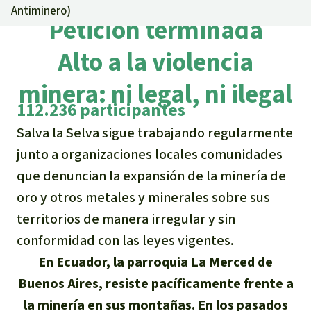
Certificados de donación
Informaciones
Antiminero
)
Salva la Selva
Petición terminada
Éxitos y Noticias
Temas
Preguntas y Respuestas
Salva la Selva
Alto a la violencia
Clima
Suscribirme al boletín
Búsqueda
Acerca de Salva la Selva
minera: ni legal, ni ilegal
Donar para un tema
Madera tropical
Prensa
112.236 participantes
Español
Bienestar animal
40 años Salva la Selva
Donar para una región
Salva la Selva sigue trabajando regularmente
Deutsch
Biodiversidad
Banners Salva la Selva
Sudeste de Asia
Defensa de la selva
junto a organizaciones locales comunidades
En los Medios
que denuncian la expansión de la minería de
English
Selva tropical
Widget Salva la Selva
África
Defensoras y defensores de la
FAQ
oro y otros metales y minerales sobre sus
selva
Français
Derechos de la Naturaleza
territorios de manera irregular y sin
Agenda
Latinoamérica
Transparencia
conformidad con las leyes vigentes.
Italiano
Bioenergía
En Ecuador, la parroquia La Merced de
Contacto
Buenos Aires, resiste pacíficamente frente a
Português
Agua
la minería en sus montañas. En los pasados