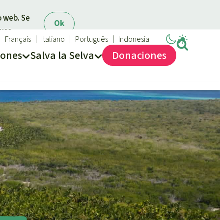
o web. Se
Ok
 uso.
Français
Italiano
Português
Indonesia
iones
Salva la Selva
Dona
ciones
Salva la Selva
Acerca de Salva la Selva
40 años Salva la Selva
En los Medios
FAQ
Transparencia
Contacto
Combatir y prevenir los