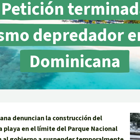
Petición terminad
smo depredador en
lma
Dominicana
g
striales
 niños
y Defensores
ana denuncian la construcción del
 playa en el límite del Parque Nacional
n al gobierno a suspender temporalmente