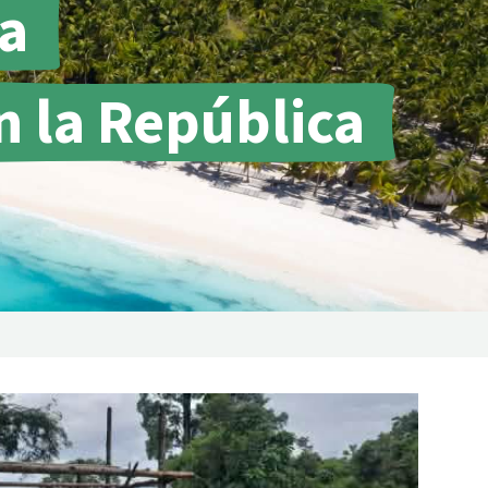
a
incendios forestales
Donación
 la República