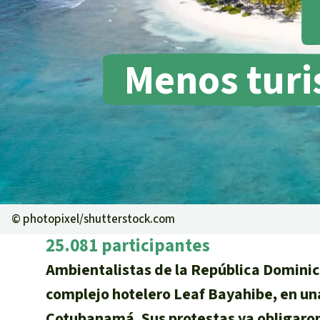
Metales
Minería
Agrotoxicos
Menos turi
Aceite de pa
REDD
Indígena
Landgrabbin
Granjas Indu
Para niñas y
Defensoras 
©
photopixel/shutterstock.com
25.081 participantes
Ambientalistas de la República Dominic
complejo hotelero Leaf Bayahibe, en una
Cotubanamá. Sus protestas ya obligaro