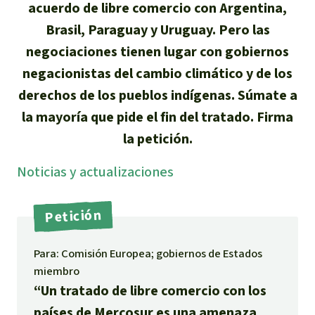
acuerdo de libre comercio con Argentina,
Indonesia
Metales
Brasil, Paraguay y Uruguay. Pero las
negociaciones tienen lugar con gobiernos
Minería
negacionistas del cambio climático y de los
derechos de los pueblos indígenas. Súmate a
Agrotoxicos
la mayoría que pide el fin del tratado. Firma
Aceite de palma
la petición.
Noti­cias y actuali­zaciones
REDD
Petición
Indígena
Landgrabbing
Para: Comisión Europea; gobiernos de Estados
miembro
“Un tratado de libre comercio con los
Granjas Industriales
países de Mercosur es una amenaza