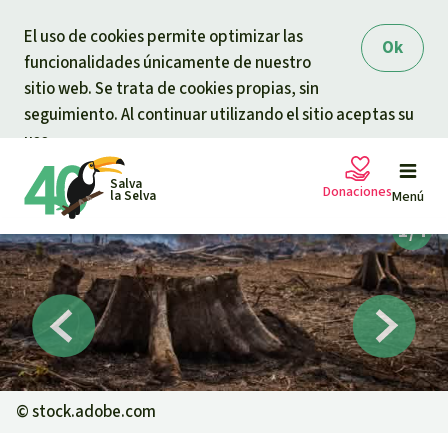
Skip to main content
El uso de cookies permite optimizar las
Ok
funcionalidades únicamente de nuestro
sitio web. Se trata de cookies propias, sin
seguimiento. Al continuar utilizando el sitio aceptas su
uso.
Salva
Donaciones
la Selva
Menú
Peticiones
Tu donación ayuda
Donación general
Proyectos
Urgen donaciones
Info
rmaciones
©
stock.adobe.com