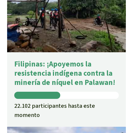
ore/bitstreams/e43e77eb-45e6-41b3-b8f3-
ee3d6d8f2d16/content
Filipinas: ¡Apoyemos la
resistencia indígena contra la
minería de níquel en Palawan!
22.102 participantes hasta este
momento