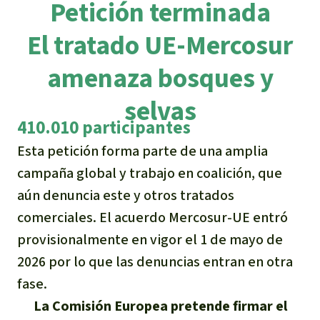
Certificados de donación
Petición terminada
Informaciones
Salva la Selva
Éxitos y Noticias
El tratado UE-Mercosur
Temas
Preguntas y Respuestas
Salva la Selva
Clima
amenaza bosques y
Suscribirme al boletín
Búsqueda
Acerca de Salva la Selva
Donar para un tema
selvas
Madera tropical
Prensa
Español
Bienestar animal
40 años Salva la Selva
410.010 participantes
Donar para una región
Deutsch
Biodiversidad
Banners Salva la Selva
Esta petición forma parte de una amplia
Sudeste de Asia
Defensa de la selva
En los Medios
campaña global y trabajo en coalición, que
English
Selva tropical
Widget Salva la Selva
África
aún denuncia este y otros tratados
Defensoras y defensores de la
FAQ
selva
comerciales. El acuerdo Mercosur-UE entró
Français
Derechos de la Naturaleza
Agenda
Latinoamérica
provisionalmente en vigor el 1 de mayo de
Transparencia
2026 por lo que las denuncias entran en otra
Italiano
Bioenergía
Contacto
fase.
Português
Agua
La Comisión Europea pretende firmar el