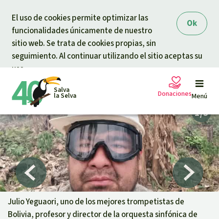
Skip to main content
El uso de cookies permite optimizar las
Ok
funcionalidades únicamente de nuestro
sitio web. Se trata de cookies propias, sin
seguimiento. Al continuar utilizando el sitio aceptas su
uso.
Salva
Donaciones
la Selva
Menú
Peticiones
Tu donación ayuda
Donación general
Proyectos
Urgen donaciones
Info
rmaciones
Julio Yeguaori, uno de los mejores trompetistas de
Bolivia, profesor y director de la orquesta sinfónica de