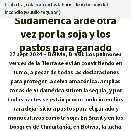
Certificados de donación
Informaciones
Urubicha, colabora en las labores de extinción del
Salva la Selva
incendio (©
Julio Yeguaori
)
Éxitos y Noticias
Temas
Sudamérica arde otra
Preguntas y Respuestas
Salva la Selva
Clima
Suscribirme al boletín
vez por la soja y los
Búsqueda
Acerca de Salva la Selva
Donar para un tema
Madera tropical
pastos para ganado
Prensa
Español
Bienestar animal
40 años Salva la Selva
Donar para una región
27 sept 2024
Bolivia, Brasil: Los pulmones
Deutsch
Biodiversidad
Banners Salva la Selva
Sudeste de Asia
verdes de la Tierra se están convirtiendo en
Defensa de la selva
En los Medios
humo, a pesar de todas las declaraciones
English
Selva tropical
Widget Salva la Selva
África
Defensoras y defensores de la
para proteger la selva amazónica. Amplias
FAQ
selva
zonas de Sudamérica sufren la sequía, y por
Français
Derechos de la Naturaleza
Agenda
Latinoamérica
Transparencia
todas partes se están provocando incendios
Italiano
Bioenergía
para dejar sitio a pastos para el ganado y
Contacto
monocultivos como la soja. En Brasil y en los
Português
Agua
bosques de Chiquitanía, en Bolivia, la lucha