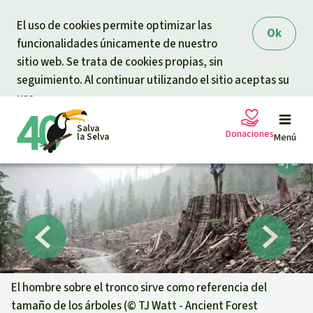
Skip to main content
El uso de cookies permite optimizar las
Ok
funcionalidades únicamente de nuestro
sitio web. Se trata de cookies propias, sin
seguimiento. Al continuar utilizando el sitio aceptas su
uso.
Salva
Donaciones
la Selva
Menú
Peticiones
Tu donación ayuda
Donación general
Proyectos
Urgen donaciones
Info
rmaciones
El hombre sobre el tronco sirve como referencia del
tamaño de los árboles (©
TJ Watt - Ancient Forest