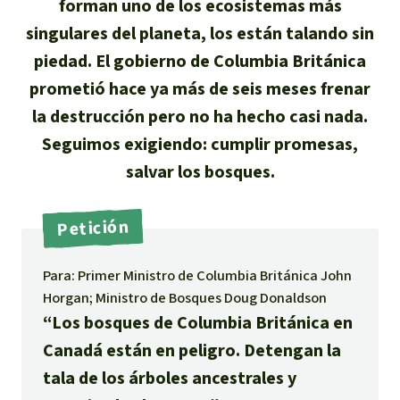
forman uno de los ecosistemas más
Indonesia
Metales
singulares del planeta, los están talando sin
piedad. El gobierno de Columbia Británica
Minería
prometió hace ya más de seis meses frenar
la destrucción pero no ha hecho casi nada.
Agrotoxicos
Seguimos exigiendo: cumplir promesas,
salvar los bosques.
Aceite de palma
REDD
Petición
Indígena
Para: Primer Ministro de Columbia Británica John
Horgan; Ministro de Bosques Doug Donaldson
“Los bosques de Columbia Británica en
Landgrabbing
Canadá están en peligro. Detengan la
Granjas Industriales
tala de los árboles ancestrales y