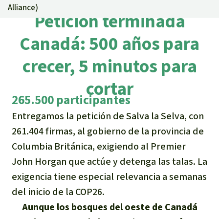
Certificados de donación
Informaciones
Alliance
)
Salva la Selva
Petición terminada
Éxitos y Noticias
Temas
Preguntas y Respuestas
Salva la Selva
Canadá: 500 años para
Clima
Suscribirme al boletín
Búsqueda
Acerca de Salva la Selva
crecer, 5 minutos para
Donar para un tema
Madera tropical
Prensa
Español
Bienestar animal
cortar
40 años Salva la Selva
Donar para una región
265.500 participantes
Deutsch
Biodiversidad
Banners Salva la Selva
Sudeste de Asia
Defensa de la selva
En los Medios
Entregamos la petición de Salva la Selva, con
English
Selva tropical
Widget Salva la Selva
261.404 firmas, al gobierno de la provincia de
África
Defensoras y defensores de la
FAQ
Columbia Británica, exigiendo al Premier
selva
Français
Derechos de la Naturaleza
Agenda
Latinoamérica
John Horgan que actúe y detenga las talas. La
Transparencia
exigencia tiene especial relevancia a semanas
Italiano
Bioenergía
del inicio de la COP26.
Contacto
Português
Aunque los bosques del oeste de Canadá
Agua