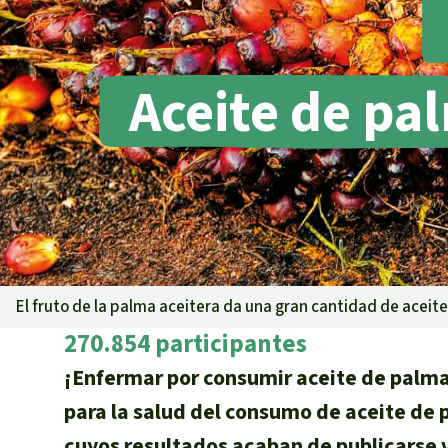
Metales
Minería
Agrotoxicos
Aceite de pa
Aceite de pa
REDD
Indígena
Landgrabbin
Granjas Indu
Para niñas y
Defensoras 
El fruto de la palma aceitera da una gran cantidad de aceit
270.854 participantes
¡Enfermar por consumir aceite de palma!
para la salud del consumo de aceite de 
cuyos resultados acaban de publicarse vi