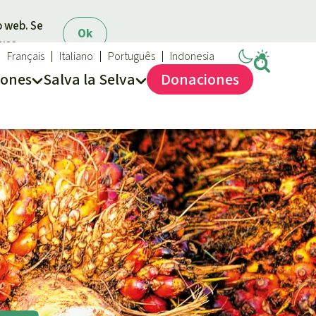
o web. Se
Ok
 uso.
Français
Italiano
Português
Indonesia
iones
Salva la Selva
Dona
ciones
Salva la Selva
Acerca de Salva la Selva
40 años Salva la Selva
En los Medios
FAQ
Transparencia
Contacto
Combatir y prevenir los