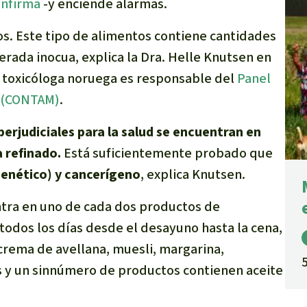
onfirma
-y enciende alarmas.
os. Este tipo de alimentos contiene cantidades
rada inocua, explica la Dra. Helle Knutsen en
a toxicóloga noruega es responsable del
Panel
a (CONTAM)
.
 perjudiciales para la salud se encuentran en
 refinado.
Está suficientemente probado que
genético)
y cancerí
geno
, explica Knutsen.
ntra en uno de cada dos productos de
odos los días desde el desayuno hasta la cena,
, crema de avellana, muesli, margarina,
s y un sinnúmero de productos contienen aceite