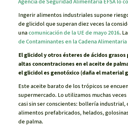
Agencia de Seguridad Alimentaria EFSA lo c
Ingerir alimentos industriales supone riesg
de
g
l
i
cidol
que superan diez veces la conside
una
comunicación de la UE de mayo 2016
. L
de Contaminantes en la Cadena Alimentari
El glicidol y otros ésteres de ácidos grasos
altas concentraciones en el aceite de palma
el glicidol
es genotóxico (daña el material 
Este aceite barato de los trópicos se encue
supermercado. Lo utilizamos muchas veces t
casi sin ser conscientes: bollería industrial
alimentos prefabricados, helados, golosina
de palma.