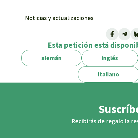
Noti­cias y actuali­zaciones
Esta petición está disponi
alemán
inglés
italiano
Suscríbe
Recibirás de regalo la re