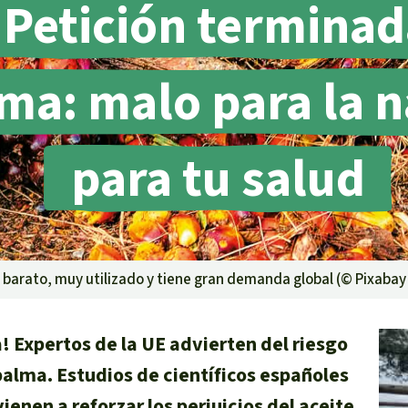
Petición terminad
lma: malo para la 
lma
para tu salud
g
striales
 niños
y Defensores
e barato, muy utilizado y tiene gran demanda global (©
Pixabay 
 Expertos de la UE advierten del riesgo
palma. Estudios de científicos españoles
enen a reforzar los perjuicios del aceite