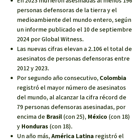
En 2023 murieron asesinadas al menos 196
Indonesia
Metales
personas defensoras de la tierra y el
medioambiente del mundo entero, según
Minería
un informe publicado el 10 de septiembre
2024 por Global Witness.
Agrotoxicos
Las nuevas cifras elevan a 2.106 el total de
asesinatos de personas defensoras entre
Aceite de palma
2012 y 2023.
Por segundo año consecutivo,
Colombia
REDD
registró el mayor número de asesinatos
Indígena
del mundo, al alcanzar la cifra récord de
79 personas defensoras asesinadas, por
Landgrabbing
encima de
Brasil
(con 25),
México
(con 18)
y
Honduras
(con 18).
Granjas Industriales
Un año más,
América Latina
registró el