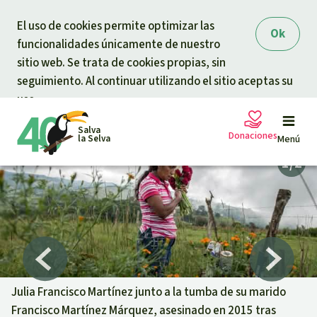
Skip to main content
El uso de cookies permite optimizar las
Ok
funcionalidades únicamente de nuestro
sitio web. Se trata de cookies propias, sin
seguimiento. Al continuar utilizando el sitio aceptas su
uso.
Salva
Donaciones
la Selva
Menú
Peticiones
Tu donación ayuda
Donación general
Proyectos
Urgen donaciones
Info
rmaciones
Julia Francisco Martínez junto a la tumba de su marido
Francisco Martínez Márquez, asesinado en 2015 tras