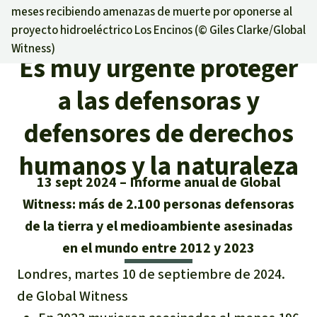
Certificados de donación
Informaciones
meses recibiendo amenazas de muerte por oponerse al
Salva la Selva
proyecto hidroeléctrico Los Encinos (©
Giles Clarke/Global
Éxitos y Noticias
Temas
Preguntas y Respuestas
Salva la Selva
Witness
)
Es muy urgente proteger
Clima
Suscribirme al boletín
Búsqueda
Acerca de Salva la Selva
Donar para un tema
a las defensoras y
Madera tropical
Prensa
Español
Bienestar animal
40 años Salva la Selva
Donar para una región
defensores de derechos
Deutsch
Biodiversidad
Banners Salva la Selva
Sudeste de Asia
Defensa de la selva
humanos y la naturaleza
En los Medios
13 sept 2024
Informe anual de Global
English
Selva tropical
Widget Salva la Selva
África
Defensoras y defensores de la
FAQ
Witness: más de 2.100 personas defensoras
selva
Français
Derechos de la Naturaleza
de la tierra y el medioambiente asesinadas
Agenda
Latinoamérica
Transparencia
en el mundo entre 2012 y 2023
Italiano
Bioenergía
Londres, martes 10 de septiembre de 2024.
Contacto
de Global Witness
Português
Agua