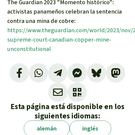
The Guardian 2023 "Momento histórico":
activistas panameños celebran la sentencia
contra una mina de cobre:
https://www.theguardian.com/world/2023/nov/
supreme-court-canadian-copper-mine-
unconstitutional
En YouTube:
https://youtu.be/JwFSOjJ4tvk?
si=cRpsl6-jANE1jfkONeue Fußnote
Radio Canada - France Press 2023. Le Panamá
prêt à se défendre si un groupe minier
Esta página está disponible en los
canadien recourt à l'arbitrage:
siguientes idiomas:
https://ici.radio-
canada.ca/nouvelle/2030260/panama-
alemán
inglés