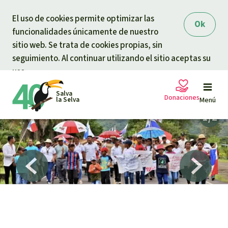
Skip to main content
El uso de cookies permite optimizar las
Ok
funcionalidades únicamente de nuestro
sitio web. Se trata de cookies propias, sin
seguimiento. Al continuar utilizando el sitio aceptas su
uso.
Salva
Donaciones
la Selva
Menú
Peticiones
Tu donación ayuda
Donación general
Proyectos
Urgen donaciones
Info
rmaciones
Manifestación contra la minería en la provincia de
Veraguas, Panamá (©
Radio Temblor
)