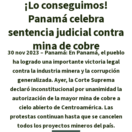
Certificados de donación
¡Lo conseguimos!
Informaciones
Salva la Selva
Éxitos y Noticias
Panamá celebra
Temas
Preguntas y Respuestas
Salva la Selva
Clima
sentencia judicial contra
Suscribirme al boletín
Búsqueda
Acerca de Salva la Selva
Donar para un tema
mina de cobre
Madera tropical
Prensa
Español
Bienestar animal
40 años Salva la Selva
Donar para una región
30 nov 2023
Panamá: En Panamá, el pueblo
Deutsch
Biodiversidad
ha logrado una importante victoria legal
Banners Salva la Selva
Sudeste de Asia
Defensa de la selva
En los Medios
contra la industria minera y la corrupción
English
Selva tropical
Widget Salva la Selva
África
generalizada. Ayer, la Corte Suprema
Defensoras y defensores de la
FAQ
selva
declaró inconstitucional por unanimidad la
Français
Derechos de la Naturaleza
Agenda
Latinoamérica
autorización de la mayor mina de cobre a
Transparencia
cielo abierto de Centroamérica. Las
Italiano
Bioenergía
Contacto
protestas continuan hasta que se cancelen
Português
Agua
todos los proyectos mineros del país.