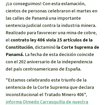
¡Lo consegui
mos
!
Con esta exlamación,
Indonesia
Metales
cientos de personas celebraron el martes en
las calles de Panamá una importante
Minería
sentencia judicial contra la industria minera.
Realizado para favorecer una mina de cobre,
Agrotoxicos
el
contrato ley
406 viola 25 artículos de la
Aceite de palma
Constitución
, dictaminó
la Corte Suprema de
Panamá.
La fecha de esta decisión coincide
REDD
con el 202 aniversario de la independencia
del país centroamericano de España.
Indígena
"Estamos celebrando este triunfo de la
Landgrabbing
sentencia de la Corte Suprema que declara
inconstitucional el Tratado Minero 406
",
Granjas Industriales
informa Olmedo Carrasquilla de nuestra