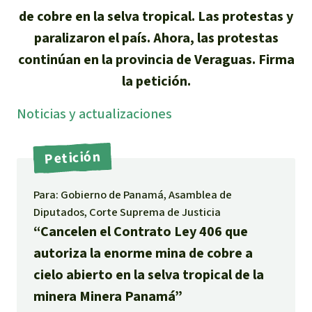
de cobre en la selva tropical. Las protestas y
Indonesia
Metales
paralizaron el país. Ahora, las protestas
continúan en la provincia de Veraguas. Firma
Minería
la petición.
Agrotoxicos
Noti­cias y actuali­zaciones
Aceite de palma
Petición
REDD
Para: Gobierno de Panamá, Asamblea de
Diputados, Corte Suprema de Justicia
Indígena
“Cancelen el Contrato Ley 406 que
Landgrabbing
autoriza la enorme mina de cobre a
cielo abierto en la selva tropical de la
Granjas Industriales
minera Minera Panamá”