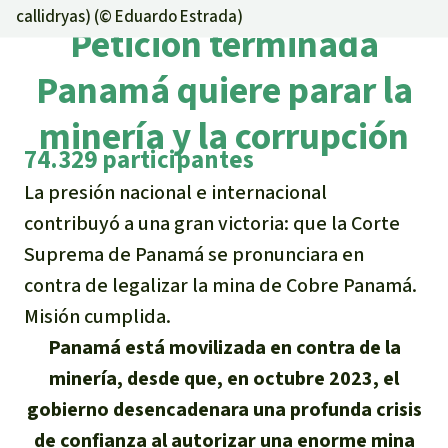
Certificados de donación
Informaciones
callidryas) (©
Eduardo Estrada
)
Salva la Selva
Petición terminada
Éxitos y Noticias
Temas
Preguntas y Respuestas
Salva la Selva
Panamá quiere parar la
Clima
Suscribirme al boletín
Búsqueda
Acerca de Salva la Selva
minería y la corrupción
Donar para un tema
Madera tropical
Prensa
74.329 participantes
Español
Bienestar animal
40 años Salva la Selva
Donar para una región
La presión nacional e internacional
Deutsch
Biodiversidad
Banners Salva la Selva
Sudeste de Asia
Defensa de la selva
contribuyó a una gran victoria: que la Corte
En los Medios
Suprema de Panamá se pronunciara en
English
Selva tropical
Widget Salva la Selva
África
Defensoras y defensores de la
FAQ
contra de legalizar la mina de Cobre Panamá.
selva
Français
Derechos de la Naturaleza
Misión cumplida.
Agenda
Latinoamérica
Transparencia
Panamá está movilizada en contra de la
Italiano
Bioenergía
minería, desde que, en octubre 2023, el
Contacto
gobierno desencadenara una profunda crisis
Português
Agua
de confianza al autorizar una enorme mina