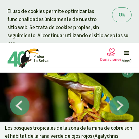
Skip to main content
El uso de cookies permite optimizar las
Ok
funcionalidades únicamente de nuestro
sitio web. Se trata de cookies propias, sin
seguimiento. Al continuar utilizando el sitio aceptas su
uso.
Salva
Donaciones
la Selva
Menú
Peticiones
Tu donación ayuda
Donación general
Proyectos
Urgen donaciones
Info
rmaciones
Los bosques tropicales de la zona de la mina de cobre son
el hábitat de la rana verde de ojos rojos (Agalychnis