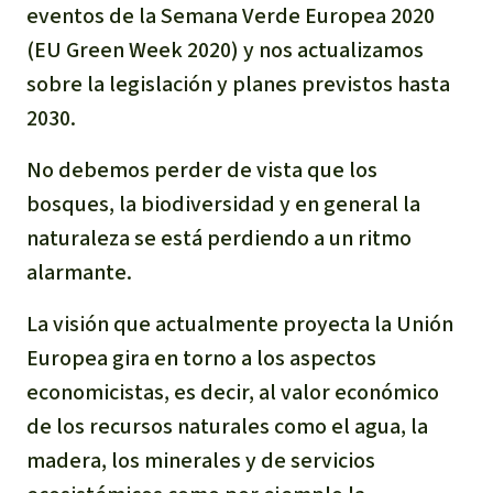
eventos de la Semana Verde Europea 2020
Indonesia
Metales
(EU Green Week 2020) y nos actualizamos
sobre la legislación y planes previstos hasta
Minería
2030.
Agrotoxicos
No debemos perder de vista que los
bosques, la biodiversidad y en general la
Aceite de palma
naturaleza se está perdiendo a un ritmo
alarmante.
REDD
La visión que actualmente proyecta la Unión
Indígena
Europea gira en torno a los aspectos
economicistas, es decir, al valor económico
Landgrabbing
de los recursos naturales como el agua, la
Granjas Industriales
madera, los minerales y de servicios