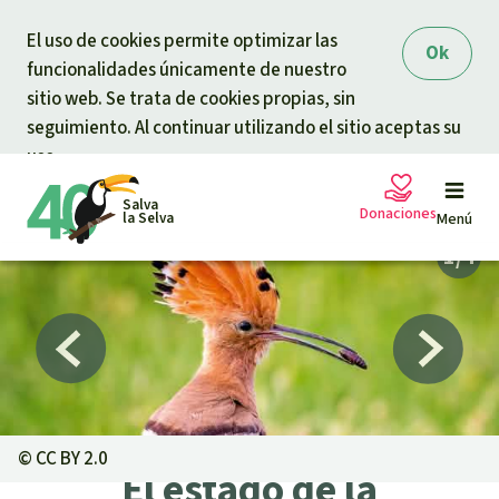
Skip to main content
El uso de cookies permite optimizar las
Ok
funcionalidades únicamente de nuestro
sitio web. Se trata de cookies propias, sin
seguimiento. Al continuar utilizando el sitio aceptas su
uso.
Salva
Donaciones
la Selva
Menú
Peticiones
Tu donación ayuda
Donación general
Proyectos
Urgen donaciones
Info
rmaciones
©
CC BY 2.0
El estado de la