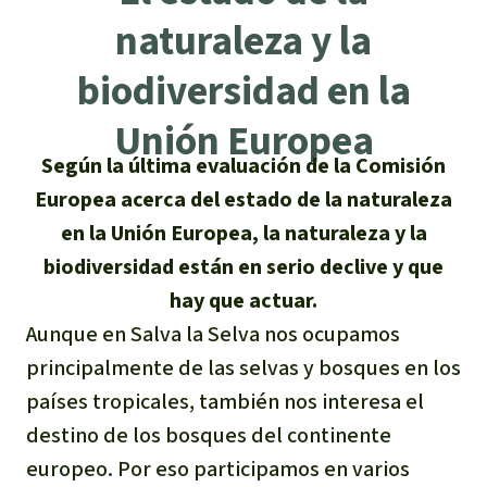
Certificados de donación
Informaciones
Salva la Selva
naturaleza y la
Éxitos y Noticias
Temas
Preguntas y Respuestas
Salva la Selva
biodiversidad en la
Clima
Suscribirme al boletín
Búsqueda
Acerca de Salva la Selva
Unión Europea
Donar para un tema
Madera tropical
Según la última evaluación de la Comisión
Prensa
Español
Bienestar animal
40 años Salva la Selva
Donar para una región
Europea acerca del estado de la naturaleza
Deutsch
Biodiversidad
Banners Salva la Selva
en la Unión Europea, la naturaleza y la
Sudeste de Asia
Defensa de la selva
En los Medios
biodiversidad están en serio declive y que
English
Selva tropical
Widget Salva la Selva
África
Defensoras y defensores de la
hay que actuar.
FAQ
selva
Aunque en Salva la Selva nos ocupamos
Français
Derechos de la Naturaleza
Agenda
Latinoamérica
Transparencia
principalmente de las selvas y bosques en los
Italiano
países tropicales, también nos interesa el
Bioenergía
Contacto
destino de los bosques del continente
Português
Agua
europeo. Por eso participamos en varios