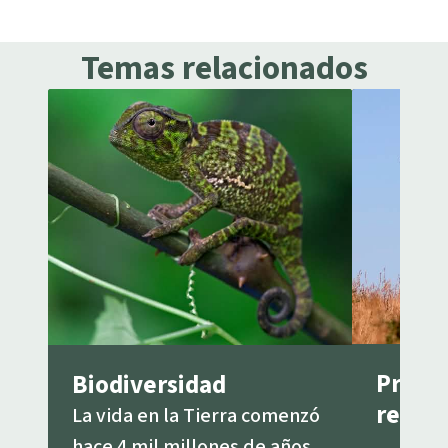
Temas relacionados
Pregu
Biodiversidad
respu
La vida en la Tierra comenzó
hace 4 mil millones de años.