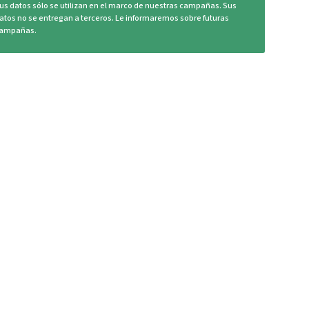
us datos sólo se utilizan en el marco de nuestras campañas. Sus
atos no se entregan a terceros. Le informaremos sobre futuras
ampañas.