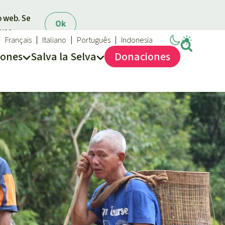
o web. Se
Ok
 uso.
Français
Italiano
Português
Indonesia
iones
Salva la Selva
Dona
ciones
Salva la Selva
Acerca de Salva la Selva
40 años Salva la Selva
En los Medios
FAQ
Transparencia
Contacto
Combatir y prevenir los