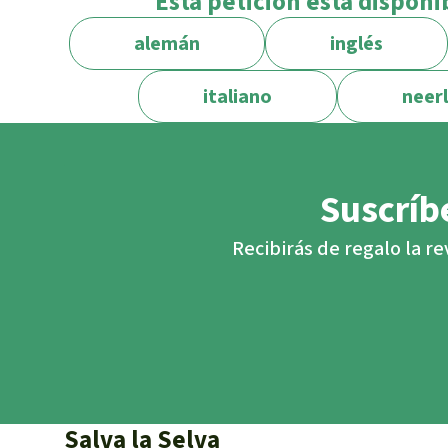
Esta petición está disponi
alemán
inglés
italiano
neer
Suscríbe
Recibirás de regalo la re
Salva la Selva