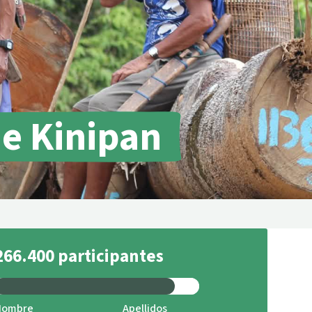
incendios forestales
Donación
de Kinipan
266.400 participantes
Nombre
Apellidos