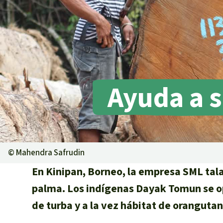
Metales
Minería
Agrotoxicos
Aceite de pa
REDD
Indígena
Ayuda a s
Landgrabbin
Granjas Indu
Para niñas y
Defensoras 
©
Mahendra Safrudin
En Kinipan, Borneo, la empresa SML tala
palma. Los indígenas Dayak Tomun se o
de turba y a la vez hábitat de orangutan