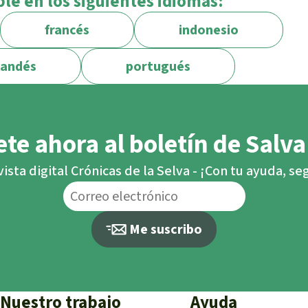
ble en los siguientes idiomas:
francés
indonesio
landés
portugués
te ahora al boletín de Salva
vista digital Crónicas de la Selva - ¡Con tu ayuda, s
Me suscribo
Nuestro trabajo
Ayuda