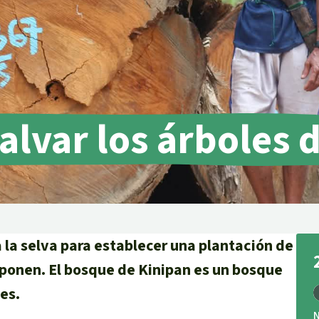
lma
alvar los árboles 
g
striales
 niños
y Defensores
 la selva para establecer una plantación de
ponen. El bosque de Kinipan es un bosque
es.