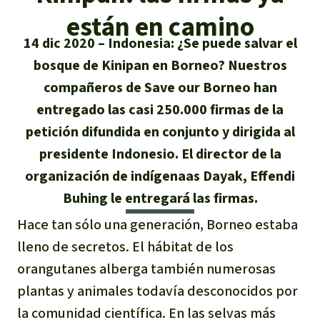
Certificados de donación
Informaciones
Salva la Selva
están en camino
Éxitos y Noticias
Temas
Preguntas y Respuestas
14 dic 2020
Indonesia: ¿Se puede salvar el
Salva la Selva
bosque de Kinipan en Borneo? Nuestros
Clima
Suscribirme al boletín
Búsqueda
Acerca de Salva la Selva
compañeros de Save our Borneo han
Donar para un tema
Madera tropical
entregado las casi 250.000 firmas de la
Prensa
Español
Bienestar animal
40 años Salva la Selva
Donar para una región
petición difundida en conjunto y dirigida al
Deutsch
Biodiversidad
Banners Salva la Selva
Sudeste de Asia
presidente Indonesio. El director de la
Defensa de la selva
En los Medios
organización de indígenaas Dayak, Effendi
English
Selva tropical
Widget Salva la Selva
África
Defensoras y defensores de la
Buhing le entregará las firmas.
FAQ
selva
Français
Derechos de la Naturaleza
Hace tan sólo una generación, Borneo estaba
Agenda
Latinoamérica
Transparencia
lleno de secretos. El hábitat de los
Italiano
Bioenergía
orangutanes alberga también numerosas
Contacto
plantas y animales todavía desconocidos por
Português
Agua
la comunidad científica. En las selvas más