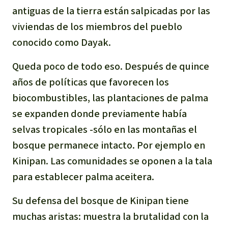
antiguas de la tierra están salpicadas por las
Indonesia
Metales
viviendas de los miembros del pueblo
conocido como Dayak.
Minería
Queda poco de todo eso. Después de quince
Agrotoxicos
años de políticas que favorecen los
biocombustibles, las plantaciones de palma
Aceite de palma
se expanden donde previamente había
REDD
selvas tropicales -sólo en las montañas el
bosque permanece intacto. Por ejemplo en
Indígena
Kinipan. Las comunidades se oponen a la tala
para establecer palma aceitera.
Landgrabbing
Su defensa del bosque de Kinipan tiene
Granjas Industriales
muchas aristas: muestra la brutalidad con la