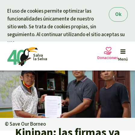
Skip to main content
El uso de cookies permite optimizar las
Ok
funcionalidades únicamente de nuestro
sitio web. Se trata de cookies propias, sin
seguimiento. Al continuar utilizando el sitio aceptas su
uso.
Salva
Donaciones
la Selva
Menú
Peticiones
Tu donación ayuda
Donación general
Proyectos
Urgen donaciones
Info
rmaciones
©
Save Our Borneo
Kinipan: las firmas ya