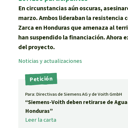
Metales
En circunstancias aún oscuras, asesinar
Minería
marzo. Ambos lideraban la resistencia c
Agrotoxicos
Zarca en Honduras que amenaza al terri
Aceite de pa
REDD
han suspendido la financiación. Ahora 
Indígena
del proyecto.
Landgrabbin
Noti­cias y actuali­zaciones
Granjas Indu
Para niñas y
Defensoras 
Petición
Para: Directivas de Siemens AG y de Voith GmbH
“Siemens-Voith deben retirarse de Agua 
Honduras”
Leer la carta