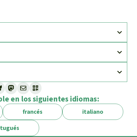
ble en los siguientes idiomas:
francés
italiano
rtugués