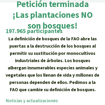
Certificados de donación
Petición terminada
Informaciones
Salva la Selva
Éxitos y Noticias
¡Las plantaciones NO
Temas
Preguntas y Respuestas
Salva la Selva
Clima
son bosques!
Suscribirme al boletín
Búsqueda
Acerca de Salva la Selva
Donar para un tema
197.965 participantes
Madera tropical
Prensa
Español
Bienestar animal
La definición de bosques de la FAO abre las
40 años Salva la Selva
Donar para una región
puertas a la destrucción de los bosques al
Deutsch
Biodiversidad
Banners Salva la Selva
Sudeste de Asia
Defensa de la selva
permitir su sustitución por monocultivos
En los Medios
English
industriales de árboles. Los bosques
Selva tropical
Widget Salva la Selva
África
Defensoras y defensores de la
FAQ
albergan innumerables especies animales y
selva
Français
Derechos de la Naturaleza
Agenda
vegetales que los llenan de vida y millones de
Latinoamérica
Transparencia
personas dependen de ellos. Pedimos a la
Italiano
Bioenergía
FAO que cambie su definición de bosques.
Contacto
Português
Agua
Noti­cias y actuali­zaciones