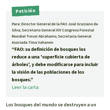
Indonesia
Metales
Petición
Minería
Para: Director General de la FAO José Graziano da
Silva; Secretario General XIV Congreso Forestal
Agrotoxicos
Mundial Trevor Abrahams; Secretaria General
Asociada Tiina Vahanen
Aceite de palma
“FAO: su definición de bosques los
reduce a una 'superficie cubierta de
REDD
árboles', y debe modificarse para incluir
la visión de las poblaciones de los
Indígena
bosques.”
Leer la carta
Landgrabbing
Granjas Industriales
Los bosques del mundo se destruyen a un