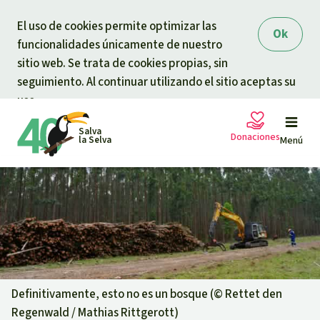
Skip to main content
El uso de cookies permite optimizar las
Ok
funcionalidades únicamente de nuestro
sitio web. Se trata de cookies propias, sin
seguimiento. Al continuar utilizando el sitio aceptas su
uso.
Salva
Donaciones
la Selva
Menú
Peticiones
Tu donación ayuda
Donación general
Proyectos
Urgen donaciones
Info
rmaciones
Definitivamente, esto no es un bosque (©
Rettet den
Regenwald / Mathias Rittgerott
)