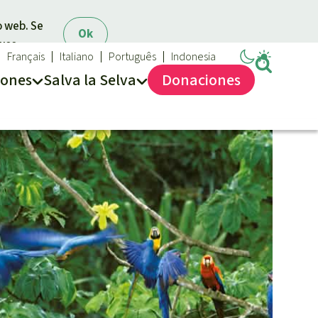
o web. Se
Ok
 uso.
Français
Italiano
Português
Indonesia
iones
Salva la Selva
Dona
ciones
Salva la Selva
Acerca de Salva la Selva
40 años Salva la Selva
En los Medios
FAQ
Transparencia
Contacto
Combatir y prevenir los