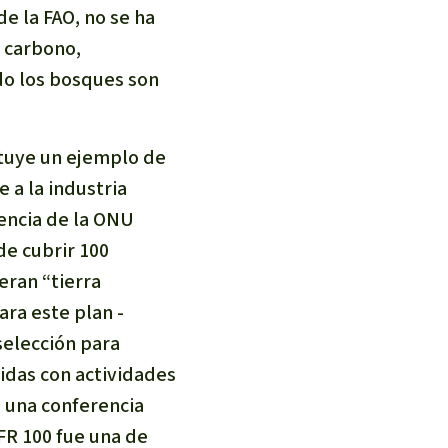
e la FAO, no se ha
e carbono,
do los bosques son
tituye un ejemplo de
 a la industria
rencia de la ONU
 de cubrir 100
eran “tierra
ra este plan -
selección para
idas con actividades
e una conferencia
FR 100 fue una de