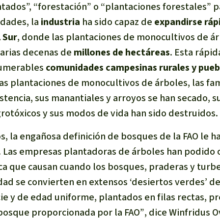
ados”, “forestación” o “plantaciones forestales” pa
idades, la
industria
ha sido capaz de
expandirse rá
l Sur
, donde las plantaciones de monocultivos de á
 varias decenas de
millones de hectáreas
. Esta rápi
numerables
comunidades campesinas rurales y pueb
as plantaciones de monocultivos de árboles, las fa
tencia, sus manantiales y arroyos se han secado, su
otóxicos y sus modos de vida han sido destruidos. 
s, la engañosa definición de bosques de la FAO le 
l. Las empresas plantadoras de árboles han podido o
ca que causan cuando los bosques, praderas y tur
idad se convierten en extensos ‘desiertos verdes’ d
e y de edad uniforme, plantados en filas rectas, p
bosque proporcionada por la FAO”
, dice Winfridus 