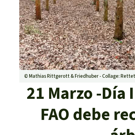
Metales
Minería
Agrotoxicos
Aceite de pa
REDD
Indígena
Landgrabbin
Granjas Indu
Para niñas y
©
Mathias Rittgerott & Friedhuber - Collage: Rett
Defensoras 
21 Marzo -Día 
FAO debe rec