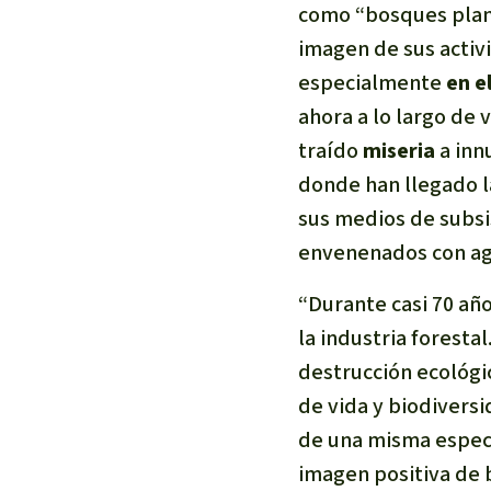
como “bosques plant
imagen de sus activ
especialmente
en e
ahora a lo largo de
traído
miseria
a in
donde han llegado l
sus medios de subsis
envenenados con agr
“Durante casi 70 año
la industria foresta
destrucción ecológi
de vida y biodivers
de una misma especi
imagen positiva de 