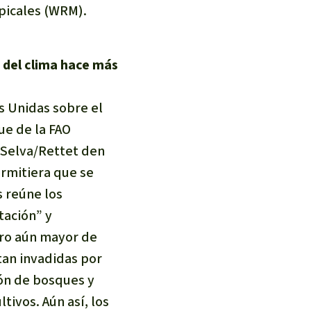
picales (WRM).
n del clima hace más
s Unidas sobre el
ue de la FAO
 Selva/Rettet den
ermitiera que se
 reúne los
tación” y
ero aún mayor de
tan invadidas por
ión de bosques y
ivos. Aún así, los