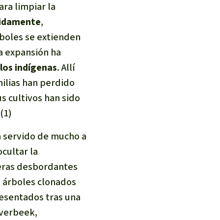
ra limpiar la
pidamente
,
rboles se extienden
da expansión ha
los indígenas
. Allí
milias han perdido
s cultivos han sido
(1)
ha servido de mucho a
cultar la
beras desbordantes
e árboles clonados
resentados tras una
Overbeek,