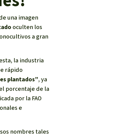
ues!
 de una imagen
etado
oculten los
nocultivos a gran
ta, la industria
de rápido
ques plantados”
, ya
el porcentaje de la
icada por la FAO
onales e
ersos nombres tales