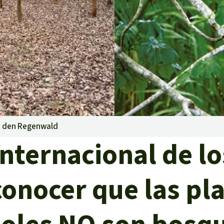
lma
g
striales
 niños
et den Regenwald
y Defensores
Internacional de lo
onocer que las pl