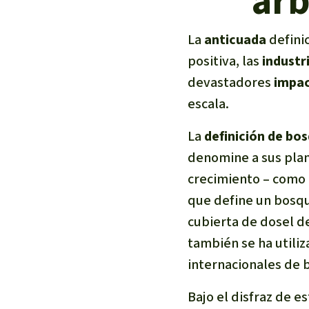
árb
La
anticuada
defini
positiva, las
industr
devastadores
impac
escala.
La
definición de bo
denomine a sus plan
crecimiento – como
que define un bosque
cubierta de dosel de
también se ha utili
internacionales de 
Bajo el disfraz de e