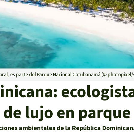
lma
g
striales
 niños
 coral, es parte del Parque Nacional Cotubanamá (©
photopixel/
y Defensores
nicana: ecologista
o de lujo en parque
ciones ambientales de la República Dominicana 