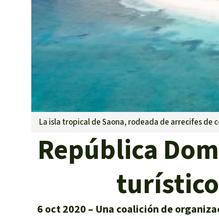
Metales
Minería
Agrotoxicos
Aceite de pa
REDD
Indígena
Landgrabbin
Granjas Indu
Para niñas y
La isla tropical de Saona, rodeada de arrecifes de
Defensoras 
República Domi
turístic
6 oct 2020
Una coalición de organiza