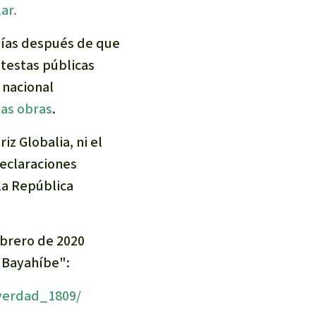
ar.
días después de que
otestas públicas
 nacional
las obras
.
z Globalia, ni el
declaraciones
la República
ebrero de 2020
e Bayahíbe":
-verdad_1809/