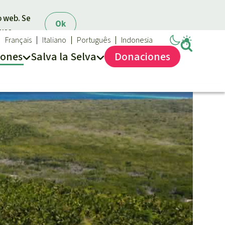
o web. Se
Ok
 uso.
Français
Italiano
Português
Indonesia
iones
Salva la Selva
Dona
ciones
Salva la Selva
Acerca de Salva la Selva
40 años Salva la Selva
En los Medios
FAQ
Transparencia
Contacto
Combatir y prevenir los