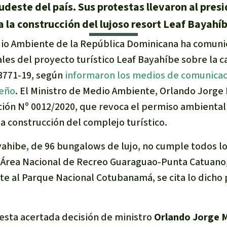
deste del país. Sus protestas llevaron al pres
la construcción del lujoso resort Leaf Bayahíb
dio Ambiente de la República Dominicana ha comuni
les del proyecto turístico Leaf Bayahíbe sobre la c
3771-19, según
informaron los medios de comunicaci
beño
. El Ministro de Medio Ambiente, Orlando Jorge 
ución Nº 0012/2020, que revoca el permiso ambiental
a construcción del complejo turístico.
yahibe, de 96 bungalows de lujo, no cumple todos lo
l Área Nacional de Recreo Guaraguao-Punta Catuano
e al Parque Nacional Cotubanamá, se cita lo dicho p
sta acertada decisión de ministro
Orlando Jorge 