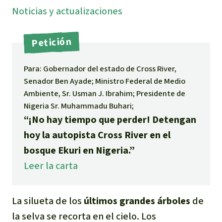
Noti­cias y actuali­zaciones
Indonesia
Metales
Petición
Minería
Para: Gobernador del estado de Cross River,
Agrotoxicos
Senador Ben Ayade; Ministro Federal de Medio
Ambiente, Sr. Usman J. Ibrahim; Presidente de
Aceite de palma
Nigeria Sr. Muhammadu Buhari;
“¡No hay tiempo que perder! Detengan
REDD
hoy la autopista Cross River en el
bosque Ekuri en Nigeria.”
Indígena
Leer la carta
Landgrabbing
La silueta de los
últimos grandes árboles
de
Granjas Industriales
la selva se recorta en el cielo. Los