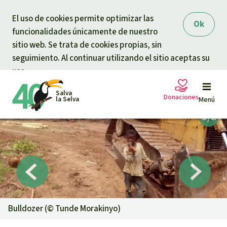
Skip to main content
El uso de cookies permite optimizar las
Ok
funcionalidades únicamente de nuestro
sitio web. Se trata de cookies propias, sin
seguimiento. Al continuar utilizando el sitio aceptas su
uso.
Salva
Donaciones
la Selva
Menú
Peticiones
Tu donación ayuda
Donación general
Proyectos
Urgen donaciones
Info
rmaciones
Bulldozer (©
Tunde Morakinyo
)