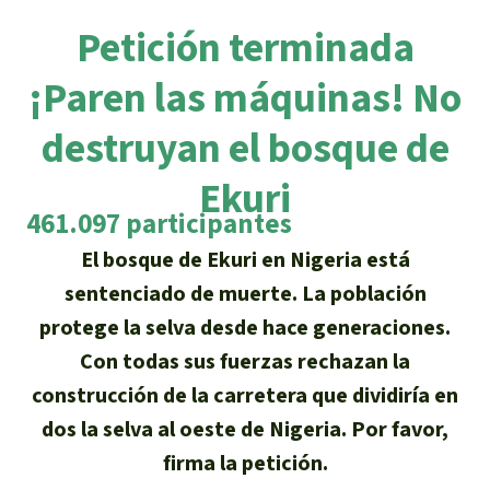
Certificados de donación
Informaciones
Salva la Selva
Petición terminada
Éxitos y Noticias
Temas
Preguntas y Respuestas
Salva la Selva
¡Paren las máquinas! No
Clima
Suscribirme al boletín
Búsqueda
Acerca de Salva la Selva
destruyan el bosque de
Donar para un tema
Madera tropical
Prensa
Español
Bienestar animal
Ekuri
40 años Salva la Selva
Donar para una región
461.097 participantes
Deutsch
Biodiversidad
Banners Salva la Selva
Sudeste de Asia
Defensa de la selva
En los Medios
El bosque de Ekuri en Nigeria está
English
Selva tropical
Widget Salva la Selva
sentenciado de muerte. La población
África
Defensoras y defensores de la
FAQ
protege la selva desde hace generaciones.
selva
Français
Derechos de la Naturaleza
Agenda
Latinoamérica
Con todas sus fuerzas rechazan la
Transparencia
construcción de la carretera que dividiría en
Italiano
Bioenergía
dos la selva al oeste de Nigeria. Por favor,
Contacto
Português
firma la petición.
Agua