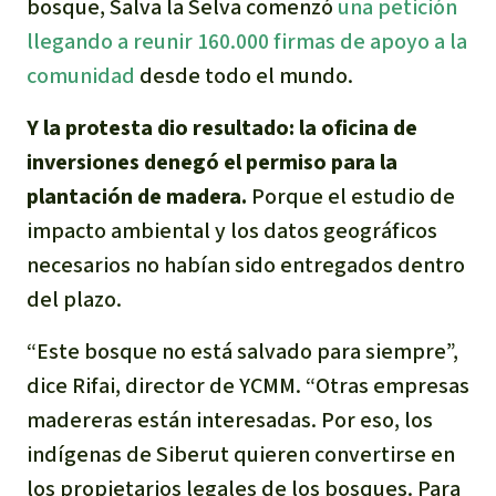
bosque, Salva la Selva comenzó
una petición
Indonesia
Metales
llegando a reunir 160.000 firmas de apoyo a la
comunidad
desde todo el mundo.
Minería
Y la protesta dio resultado: la oficina de
Agrotoxicos
inversiones denegó el permiso para la
plantación de madera.
Porque el estudio de
Aceite de palma
impacto ambiental y los datos geográficos
necesarios no habían sido entregados dentro
REDD
del plazo.
Indígena
“Este bosque no está salvado para siempre”,
dice Rifai, director de YCMM. “Otras empresas
Landgrabbing
madereras están interesadas. Por eso, los
indígenas de Siberut quieren convertirse en
Granjas Industriales
los propietarios legales de los bosques. Para