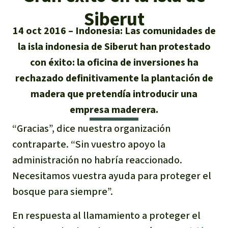
Certificados de donación
Informaciones
Salva la Selva
Siberut
Éxitos y Noticias
Temas
Preguntas y Respuestas
14 oct 2016
Indonesia: Las comunidades de
Salva la Selva
la isla indonesia de Siberut han protestado
Clima
Suscribirme al boletín
Búsqueda
Acerca de Salva la Selva
con éxito: la oficina de inversiones ha
Donar para un tema
Madera tropical
rechazado definitivamente la plantación de
Prensa
Español
Bienestar animal
40 años Salva la Selva
Donar para una región
madera que pretendía introducir una
Deutsch
Biodiversidad
Banners Salva la Selva
Sudeste de Asia
empresa maderera.
Defensa de la selva
En los Medios
“Gracias”, dice nuestra organización
English
Selva tropical
Widget Salva la Selva
África
Defensoras y defensores de la
FAQ
contraparte. “Sin vuestro apoyo la
selva
Français
Derechos de la Naturaleza
administración no habría reaccionado.
Agenda
Latinoamérica
Transparencia
Necesitamos vuestra ayuda para proteger el
Italiano
Bioenergía
bosque para siempre”.
Contacto
Português
En respuesta al llamamiento a proteger el
Agua