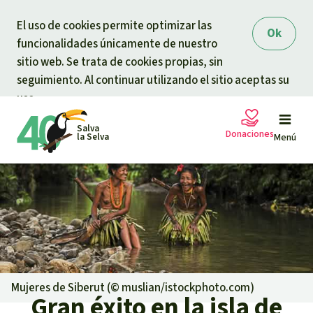
Skip to main content
El uso de cookies permite optimizar las
Ok
funcionalidades únicamente de nuestro
sitio web. Se trata de cookies propias, sin
seguimiento. Al continuar utilizando el sitio aceptas su
uso.
Salva
Donaciones
la Selva
Menú
Peticiones
Tu donación ayuda
Donación general
Proyectos
Urgen donaciones
Info
rmaciones
Mujeres de Siberut (©
muslian/istockphoto.com
)
Gran éxito en la isla de