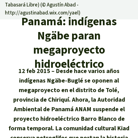
Certificados de donación
Informaciones
Tabasará Libre) (©
Agustín Abad -
Salva la Selva
http://agustinabad.wix.com/yael
)
Éxitos y Noticias
Temas
Panamá: indígenas
Preguntas y Respuestas
Salva la Selva
Clima
Suscribirme al boletín
Ngäbe paran
Búsqueda
Acerca de Salva la Selva
Donar para un tema
Madera tropical
megaproyecto
Prensa
Español
Bienestar animal
40 años Salva la Selva
Donar para una región
hidroeléctrico
Deutsch
Biodiversidad
Banners Salva la Selva
Sudeste de Asia
Defensa de la selva
En los Medios
12 feb 2015
Desde hace varios años
English
Selva tropical
indígenas Ngäbe-Buglé se oponen al
Widget Salva la Selva
África
Defensoras y defensores de la
FAQ
megaproyecto en el distrito de Tolé,
selva
Français
Derechos de la Naturaleza
Agenda
provincia de Chiriquí. Ahora, la Autoridad
Latinoamérica
Transparencia
Ambiental de Panamá ANAM suspende el
Italiano
Bioenergía
proyecto hidroeléctrico Barro Blanco de
Contacto
forma temporal. La comunidad cultural Kiad
Português
Agua
conserva petroglifos que portan la historia