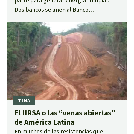
parte para generar energía “limpia”.
Dos bancos se unen al Banco
Centroamericano de Integración
Económica para financiar la obra. Los
indígenas se oponen de raíz y piden
nuestra ayuda.
El IIRSA o las “venas abiertas”
de América Latina
En muchos de las resistencias que