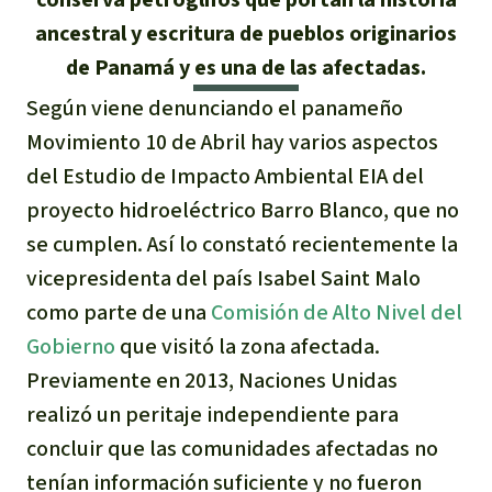
Indonesia
ancestral y escritura de pueblos originarios
Metales
de Panamá y es una de las afectadas.
Minería
Según viene denunciando el panameño
Movimiento 10 de Abril
hay varios aspectos
Agrotoxicos
del Estudio de Impacto Ambiental EIA del
proyecto hidroeléctrico Barro Blanco, que no
Aceite de palma
se cumplen. Así lo constató recientemente la
REDD
vicepresidenta del país Isabel Saint Malo
como parte de una
Comisión de Alto Nivel del
Indígena
Gobierno
que visitó la zona afectada.
Previamente en 2013, Naciones Unidas
Landgrabbing
realizó un peritaje independiente para
concluir que las comunidades afectadas no
Granjas Industriales
tenían información suficiente y no fueron