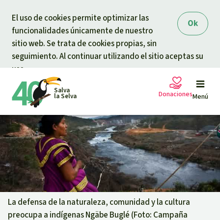
Skip to main content
El uso de cookies permite optimizar las
Ok
funcionalidades únicamente de nuestro
sitio web. Se trata de cookies propias, sin
seguimiento. Al continuar utilizando el sitio aceptas su
uso.
Salva
Donaciones
la Selva
Menú
Peticiones
Tu donación ayuda
Donación general
Proyectos
Urgen donaciones
Info
rmaciones
La defensa de la naturaleza, comunidad y la cultura
preocupa a indígenas Ngäbe Buglé (Foto: Campaña