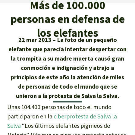
Certificados de donación
Más de 100.000
Informaciones
Salva la Selva
Éxitos y Noticias
personas en defensa de
Temas
Preguntas y Respuestas
Salva la Selva
Clima
los elefantes
Suscribirme al boletín
Búsqueda
Acerca de Salva la Selva
Donar para un tema
22 mar 2013
La foto de un pequeño
Madera tropical
Prensa
Español
elefante que parecía intentar despertar con
Bienestar animal
40 años Salva la Selva
Donar para una región
la trompita a su madre muerta causó gran
Deutsch
Biodiversidad
Banners Salva la Selva
Sudeste de Asia
Defensa de la selva
conmoción e indignación y atrajo a
En los Medios
principios de este año la atención de miles
English
Selva tropical
Widget Salva la Selva
África
Defensoras y defensores de la
FAQ
de personas de todo el mundo que se
selva
Français
Derechos de la Naturaleza
unieron a la protesta de Salva la Selva.
Agenda
Latinoamérica
Transparencia
Unas 104.400 personas de todo el mundo
Italiano
Bioenergía
participaron en la
ciberprotesta de Salva la
Contacto
Selva
“Los últimos elefantes pigmeos de
Português
Agua