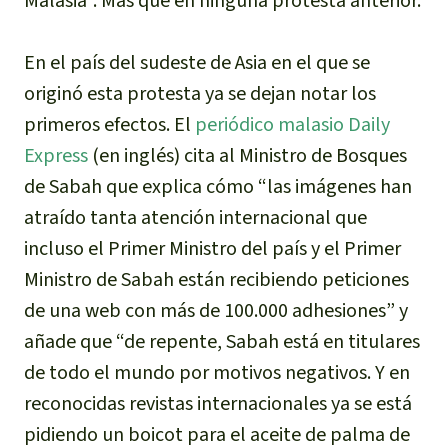
Malasia”
. Más que en ninguna protesta anterior.
Indonesia
Metales
En el país del sudeste de Asia en el que se
Minería
originó esta protesta ya se dejan notar los
primeros efectos. El
periódico malasio Daily
Agrotoxicos
Express
(en inglés)
cita al Ministro de Bosques
de Sabah que explica cómo “las imágenes han
Aceite de palma
atraído tanta atención internacional que
incluso el Primer Ministro del país y el Primer
REDD
Ministro de Sabah están recibiendo peticiones
Indígena
de una web con más de 100.000 adhesiones” y
añade que “de repente, Sabah está en titulares
Landgrabbing
de todo el mundo por motivos negativos. Y en
reconocidas revistas internacionales ya se está
Granjas Industriales
pidiendo un boicot para el aceite de palma de