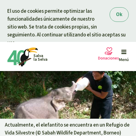
Skip to main content
El uso de cookies permite optimizar las
Ok
funcionalidades únicamente de nuestro
sitio web. Se trata de cookies propias, sin
seguimiento. Al continuar utilizando el sitio aceptas su
uso.
Salva
Donaciones
la Selva
Menú
Peticiones
Tu donación ayuda
Donación general
Proyectos
Urgen donaciones
Info
rmaciones
Actualmente, el elefantito se encuentra en un Refugio de
Vida Silvestre (©
Sabah Wildlife Department, Borneo
)