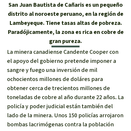
Certificados de donación
Informaciones
San Juan Bautista de Cañaris es un pequeño
Salva la Selva
Éxitos y Noticias
distrito al noroeste peruano, en la región de
Temas
Preguntas y Respuestas
Salva la Selva
Lambeyeque. Tiene tasas altas de pobreza.
Clima
Suscribirme al boletín
Búsqueda
Paradójicamente, la zona es rica en cobre de
Acerca de Salva la Selva
Donar para un tema
gran pureza.
Madera tropical
Prensa
Español
Bienestar animal
40 años Salva la Selva
Donar para una región
La minera canadiense Candente Cooper con
Deutsch
Biodiversidad
el apoyo del gobierno pretende imponer a
Banners Salva la Selva
Sudeste de Asia
Defensa de la selva
En los Medios
sangre y fuego una inversión de mil
English
Selva tropical
Widget Salva la Selva
África
ochocientos millones de doláres para
Defensoras y defensores de la
FAQ
selva
obtener cerca de trecientos millones de
Français
Derechos de la Naturaleza
Agenda
Latinoamérica
toneladas de cobre al año durante 22 años. La
Transparencia
policía y poder judicial están también del
Italiano
Bioenergía
Contacto
lado de la minera. Unos 150 policías arrojaron
Português
Agua
bombas lacrimógenas contra la población