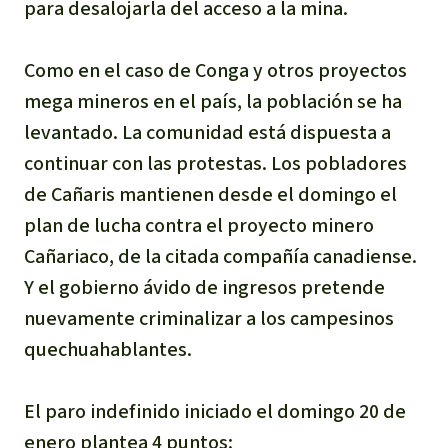
para desalojarla del acceso a la mina.
Indonesia
Metales
Como en el caso de Conga y otros proyectos
Minería
mega mineros en el país, la población se ha
levantado. La comunidad está dispuesta a
Agrotoxicos
continuar con las protestas. Los pobladores
de Cañaris mantienen desde el domingo el
Aceite de palma
plan de lucha contra el proyecto minero
REDD
Cañariaco, de la citada compañía canadiense.
Y el gobierno ávido de ingresos pretende
Indígena
nuevamente criminalizar a los campesinos
quechuahablantes.
Landgrabbing
El paro indefinido iniciado el domingo 20 de
Granjas Industriales
enero plantea 4 puntos: