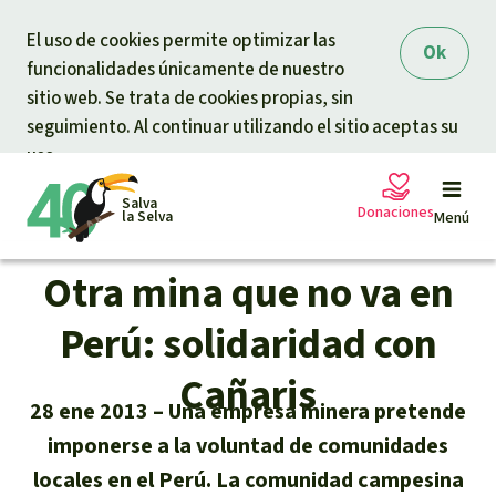
Skip to main content
El uso de cookies permite optimizar las
Ok
funcionalidades únicamente de nuestro
sitio web. Se trata de cookies propias, sin
seguimiento. Al continuar utilizando el sitio aceptas su
uso.
Salva
Donaciones
la Selva
Menú
Otra mina que no va en
Peticiones
Tu donación ayuda
Perú: solidaridad con
Donación general
Cañaris
Proyectos
28 ene 2013
Una empresa minera pretende
Urgen donaciones
imponerse a la voluntad de comunidades
Info
rmaciones
locales en el Perú. La comunidad campesina