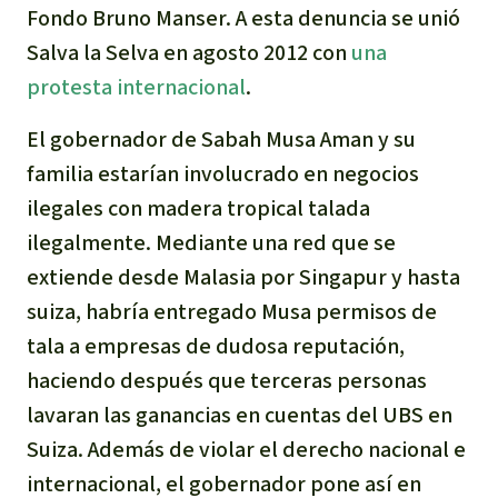
Fondo Bruno Manser. A esta denuncia se unió
Indonesia
Metales
Salva la Selva en agosto 2012 con
una
protesta internacional
.
Minería
El gobernador de Sabah Musa Aman y su
Agrotoxicos
familia estarían involucrado en negocios
ilegales con madera tropical talada
Aceite de palma
ilegalmente. Mediante una red que se
extiende desde Malasia por Singapur y hasta
REDD
suiza, habría entregado Musa permisos de
Indígena
tala a empresas de dudosa reputación,
haciendo después que terceras personas
Landgrabbing
lavaran las ganancias en cuentas del UBS en
Suiza. Además de violar el derecho nacional e
Granjas Industriales
internacional, el gobernador pone así en