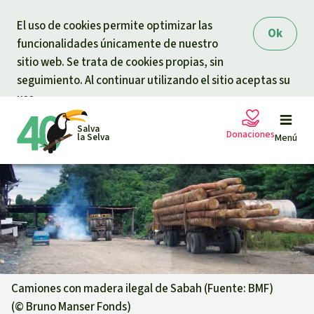
Skip to main content
El uso de cookies permite optimizar las
Ok
funcionalidades únicamente de nuestro
sitio web. Se trata de cookies propias, sin
seguimiento. Al continuar utilizando el sitio aceptas su
uso.
Salva
Donaciones
la Selva
Menú
Peticiones
Tu donación ayuda
Donación general
Proyectos
Urgen donaciones
Info
rmaciones
Camiones con madera ilegal de Sabah (Fuente: BMF)
(©
Bruno Manser Fonds
)