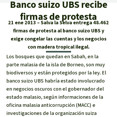
Certificados de donación
Banco suizo UBS recibe
Informaciones
Salva la Selva
Éxitos y Noticias
firmas de protesta
Temas
Preguntas y Respuestas
Salva la Selva
21 ene 2013
Salva la Selva entrega 48.462
Clima
Suscribirme al boletín
Búsqueda
firmas de protesta al banco suizo UBS y
Acerca de Salva la Selva
Donar para un tema
exige congelar las cuentas y los negocios
Madera tropical
Prensa
Español
Bienestar animal
40 años Salva la Selva
Donar para una región
con madera tropical ilegal.
Deutsch
Biodiversidad
Banners Salva la Selva
Sudeste de Asia
Los bosques que quedan en Sabah, en la
Defensa de la selva
En los Medios
parte malasia de la isla de Borneo, son muy
English
Selva tropical
Widget Salva la Selva
África
Defensoras y defensores de la
biodiversos y están protegidos por la ley. El
FAQ
selva
banco suizo UBS habría estado involucrado
Français
Derechos de la Naturaleza
Agenda
Latinoamérica
Transparencia
en negocios oscuros con el gobernador del
Italiano
Bioenergía
estado malasio, según informaciones de la
Contacto
oficina malasia anticorrupción (MACC) e
Português
Agua
investigaciones de la organización suiza