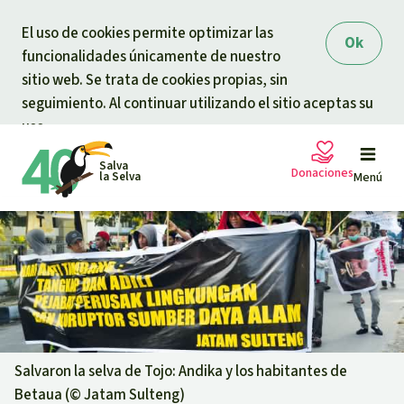
Skip to main content
El uso de cookies permite optimizar las
Ok
funcionalidades únicamente de nuestro
sitio web. Se trata de cookies propias, sin
seguimiento. Al continuar utilizando el sitio aceptas su
uso.
Salva
Donaciones
la Selva
Menú
Peticiones
Tu donación ayuda
Donación general
Proyectos
Urgen donaciones
Info
rmaciones
Salvaron la selva de Tojo: Andika y los habitantes de
Betaua (©
Jatam Sulteng
)