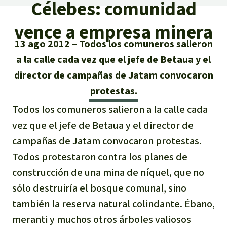
Certificados de donación
Célebes: comunidad
Informaciones
Salva la Selva
Éxitos y Noticias
vence a empresa minera
Temas
Preguntas y Respuestas
Salva la Selva
13 ago 2012
Todos los comuneros salieron
Clima
Suscribirme al boletín
Búsqueda
a la calle cada vez que el jefe de Betaua y el
Acerca de Salva la Selva
Donar para un tema
director de campañas de Jatam convocaron
Madera tropical
Prensa
Español
Bienestar animal
40 años Salva la Selva
Donar para una región
protestas.
Deutsch
Biodiversidad
Banners Salva la Selva
Sudeste de Asia
Todos los comuneros salieron a la calle cada
Defensa de la selva
En los Medios
vez que el jefe de Betaua y el director de
English
Selva tropical
Widget Salva la Selva
África
Defensoras y defensores de la
campañas de Jatam convocaron protestas.
FAQ
selva
Todos protestaron contra los planes de
Français
Derechos de la Naturaleza
Agenda
Latinoamérica
Transparencia
construcción de una mina de níquel, que no
Italiano
Bioenergía
sólo destruiría el bosque comunal, sino
Contacto
también la reserva natural colindante. Ébano,
Português
Agua
meranti y muchos otros árboles valiosos