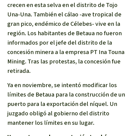
crecen en esta selva en el distrito de Tojo
Indonesia
Metales
Una-Una. También el cálao -ave tropical de
gran pico, endémico de Célebes- vive en la
Minería
región. Los habitantes de Betaua no fueron
informados por el jefe del distrito de la
Agrotoxicos
concesión minera a la empresa PT Ina Touna
Aceite de palma
Mining. Tras las protestas, la concesión fue
retirada.
REDD
Ya en noviembre, se intentó modificar los
Indígena
límites de Betaua para la construcción de un
puerto para la exportación del níquel. Un
Landgrabbing
juzgado obligó al gobierno del distrito
mantener los límites en su lugar.
Granjas Industriales