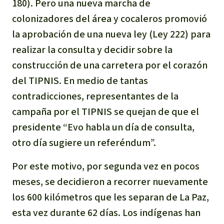
180). Pero una nueva marcha de
Indonesia
Metales
colonizadores del área y cocaleros promovió
la aprobación de una nueva ley (Ley 222) para
Minería
realizar la consulta y decidir sobre la
construcción de una carretera por el corazón
Agrotoxicos
del TIPNIS. En medio de tantas
contradicciones, representantes de la
Aceite de palma
campaña por el TIPNIS se quejan de que el
REDD
presidente “Evo habla un día de consulta,
otro día sugiere un referéndum”.
Indígena
Por este motivo, por segunda vez en pocos
Landgrabbing
meses, se decidieron a recorrer nuevamente
los 600 kilómetros que les separan de La Paz,
Granjas Industriales
esta vez durante 62 días. Los indígenas han