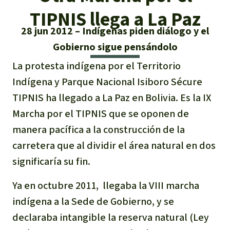
Certificados de donación
Informaciones
Salva la Selva
TIPNIS llega a La Paz
Éxitos y Noticias
Temas
Preguntas y Respuestas
28 jun 2012
Indígenas piden diálogo y el
Salva la Selva
Gobierno sigue pensándolo
Clima
Suscribirme al boletín
Búsqueda
Acerca de Salva la Selva
Donar para un tema
La protesta indígena por el Territorio
Madera tropical
Prensa
Indígena y Parque Nacional Isiboro Sécure
Español
Bienestar animal
40 años Salva la Selva
Donar para una región
TIPNIS ha llegado a La Paz en Bolivia. Es la IX
Deutsch
Biodiversidad
Banners Salva la Selva
Sudeste de Asia
Defensa de la selva
Marcha por el TIPNIS que se oponen de
En los Medios
manera pacífica a la construcción de la
English
Selva tropical
Widget Salva la Selva
África
Defensoras y defensores de la
FAQ
carretera que al dividir el área natural en dos
selva
Français
Derechos de la Naturaleza
significaría su fin.
Agenda
Latinoamérica
Transparencia
Ya en octubre 2011, llegaba la VIII marcha
Italiano
Bioenergía
Contacto
indígena a la Sede de Gobierno, y se
Português
declaraba intangible la reserva natural (Ley
Agua