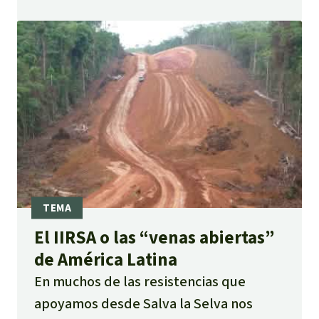
algunas semanas. Una marcha de
protesta partirá el 2 de agosto rumbo a
La Paz. Solidarízate firmando una carta
al presidente boliviano pidiéndole una
ruta alternativa que no afecte al TIPNIS.
El IIRSA o las “venas abiertas”
de América Latina
En muchos de las resistencias que
apoyamos desde Salva la Selva nos