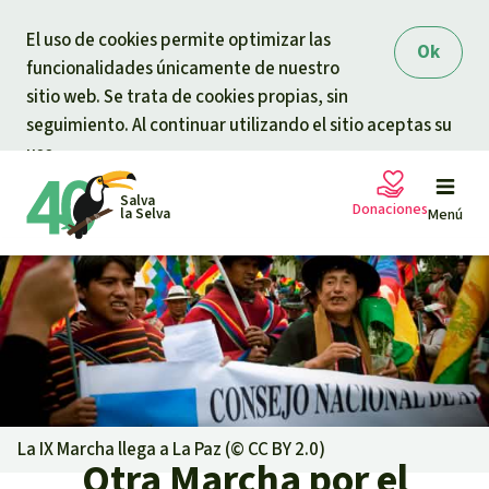
Skip to main content
El uso de cookies permite optimizar las
Ok
funcionalidades únicamente de nuestro
sitio web. Se trata de cookies propias, sin
seguimiento. Al continuar utilizando el sitio aceptas su
uso.
Salva
Donaciones
la Selva
Menú
Peticiones
Tu donación ayuda
Donación general
Proyectos
Urgen donaciones
Info
rmaciones
La IX Marcha llega a La Paz (©
CC BY 2.0
)
Otra Marcha por el