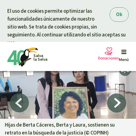
Skip to main content
El uso de cookies permite optimizar las
Ok
funcionalidades únicamente de nuestro
sitio web. Se trata de cookies propias, sin
seguimiento. Al continuar utilizando el sitio aceptas su
uso.
Salva
Donaciones
la Selva
Menú
Peticiones
Tu donación ayuda
Donación general
Proyectos
Urgen donaciones
Info
rmaciones
Hijas de Berta Cáceres, Berta y Laura, sostienen su
retrato en la búsqueda de la justicia (©
COPINH
)