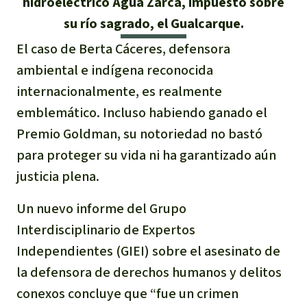
hidroeléctrico Agua Zarca, impuesto sobre
Indonesia
Metales
su río sagrado, el Gualcarque.
El caso de Berta Cáceres, defensora
Minería
ambiental e indígena reconocida
internacionalmente, es realmente
Agrotoxicos
emblemático. Incluso habiendo ganado el
Premio Goldman, su notoriedad no bastó
Aceite de palma
para proteger su vida ni ha garantizado aún
REDD
justicia plena.
Un nuevo informe del Grupo
Indígena
Interdisciplinario de Expertos
Landgrabbing
Independientes (GIEI) sobre el asesinato de
la defensora de derechos humanos y delitos
Granjas Industriales
conexos concluye que “fue un crimen