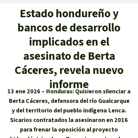
Certificados de donación
Informaciones
Salva la Selva
Estado hondureño y
Éxitos y Noticias
Temas
Preguntas y Respuestas
Salva la Selva
bancos de desarrollo
Clima
Suscribirme al boletín
Búsqueda
Acerca de Salva la Selva
implicados en el
Donar para un tema
Madera tropical
Prensa
Español
Bienestar animal
asesinato de Berta
40 años Salva la Selva
Donar para una región
Deutsch
Biodiversidad
Banners Salva la Selva
Sudeste de Asia
Cáceres, revela nuevo
Defensa de la selva
En los Medios
English
Selva tropical
informe
Widget Salva la Selva
África
Defensoras y defensores de la
FAQ
13 ene 2026
Honduras: Quisieron silenciar a
selva
Français
Derechos de la Naturaleza
Agenda
Latinoamérica
Berta Cáceres, defensora del río Gualcarque
Transparencia
y del territorio del pueblo indígena Lenca.
Italiano
Bioenergía
Sicarios contratados la asesinaron en 2016
Contacto
para frenar la oposición al proyecto
Português
Agua