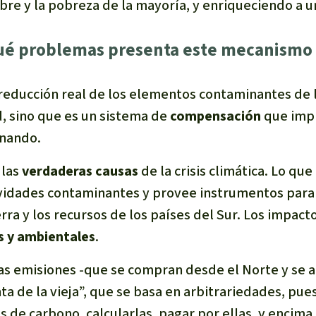
e y la pobreza de la mayoría, y enriqueciendo a u
Qué problemas presenta este mecanismo
 reducción real de los elementos contaminantes de l
d, sino que es un sistema de
compensación
que impli
inando.
 las
verdaderas causas
de la crisis climática. Lo que
ividades contaminantes y provee instrumentos par
erra y los recursos de los países del Sur. Los impac
es y ambientales
.
las emisiones -que se compran desde el Norte y se a
ta de la vieja”, que se basa en arbitrariedades, pues
s de carbono, calcularlas, pagar por ellas, y encima