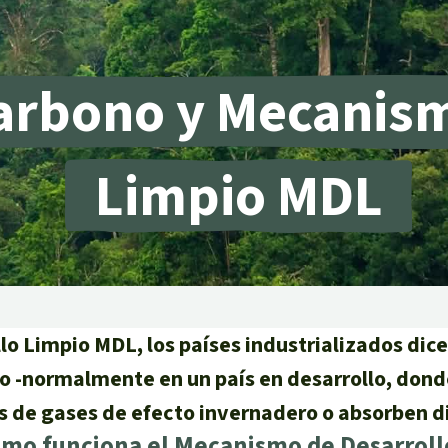
arbono y Mecanism
lma
Limpio MDL
g
striales
 niños
y Defensores
o Limpio MDL, los países industrializados dicen
do -normalmente en un país en desarrollo, don
 de gases de efecto invernadero o absorben d
como funciona el Mecanismo de Desarrol