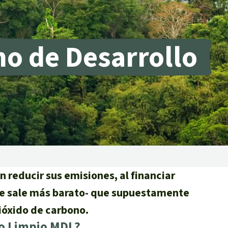
incendios forestales
Donación
o de Desarrollo
 reducir sus emisiones, al financiar
de sale más barato- que supuestamente
ióxido de carbono.
lo Limpio MDL?