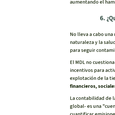
aumentando el hambr
6. ¿
No lleva a cabo una
naturaleza y la salu
para seguir contam
El MDL no cuestiona
incentivos para act
explotación de la ti
financieros, social
La contabilidad de 
global- es una "cuen
cuantificar emisione