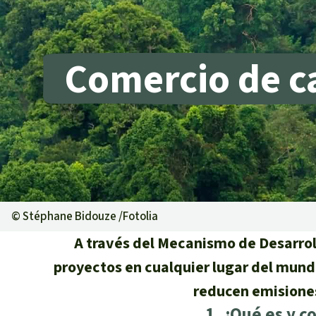
Metales
Minería
Agrotoxicos
Comercio de c
Aceite de pa
REDD
Indígena
Landgrabbin
Granjas Indu
Para niñas y
Defensoras 
©
Stéphane Bidouze /Fotolia
A través del Mecanismo de Desarroll
proyectos en cualquier lugar del mun
reducen emisiones
1. ¿Qué es y 