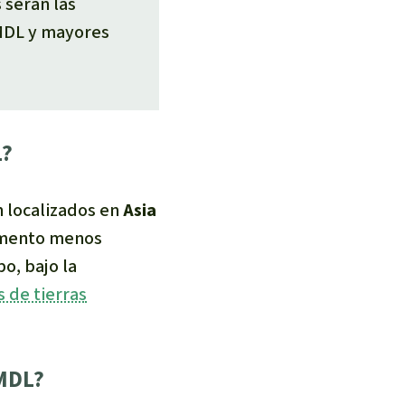
serán las
 MDL y mayores
L?
n localizados en
Asia
momento menos
o, bajo la
 de tierras
 MDL?