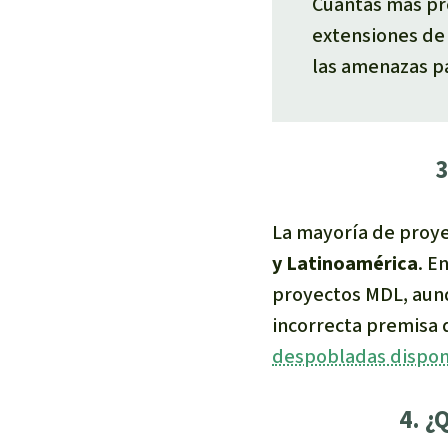
Cuantas más pr
extensiones de
las amenazas p
3
La mayoría de proye
y Latinoamérica
. E
proyectos MDL, aunqu
incorrecta premisa 
despobladas dispon
4. ¿