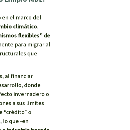
 en el marco del
ambio climático
.
ismos flexibles” de
ente para migrar al
tructurales que
, al financiar
esarrollo, donde
fecto invernadero o
ones a sus límites
e “crédito” o
, lo que -en