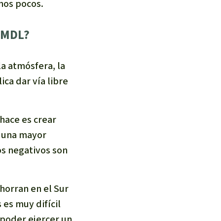
nos pocos.
 MDL?
a atmósfera, la
ca dar vía libre
 hace es crear
a una mayor
tos negativos son
horran en el Sur
 es muy difícil
 poder ejercer un