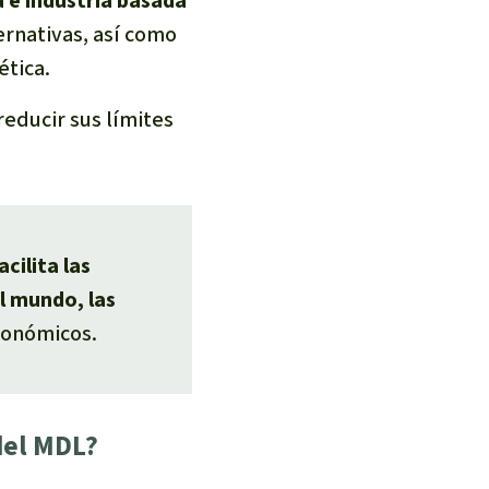
 e industria basada
ernativas, así como
ética.
reducir sus límites
acilita las
l mundo, las
conómicos.
del MDL?