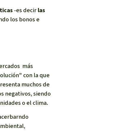
ticas
-es decir
las
ndo los bonos e
mercados más
olución" con la que
 presenta muchos de
s negativos, siendo
nidades o el clima.
xacerbarndo
ambiental,