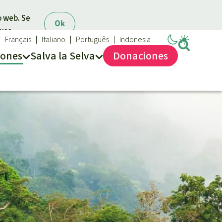
o web. Se
Ok
 uso.
Français
Italiano
Português
Indonesia
iones
Salva la Selva
Dona
ciones
Salva la Selva
Acerca de Salva la Selva
40 años Salva la Selva
En los Medios
FAQ
Transparencia
Contacto
Combatir y prevenir los