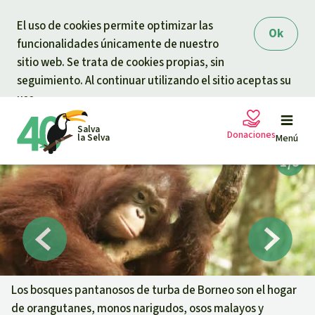
Skip to main content
El uso de cookies permite optimizar las
Ok
funcionalidades únicamente de nuestro
sitio web. Se trata de cookies propias, sin
seguimiento. Al continuar utilizando el sitio aceptas su
uso.
Salva
Donaciones
la Selva
Menú
Peticiones
Tu donación ayuda
Donación general
Proyectos
Urgen donaciones
Info
rmaciones
Los bosques pantanosos de turba de Borneo son el hogar
de orangutanes, monos narigudos, osos malayos y