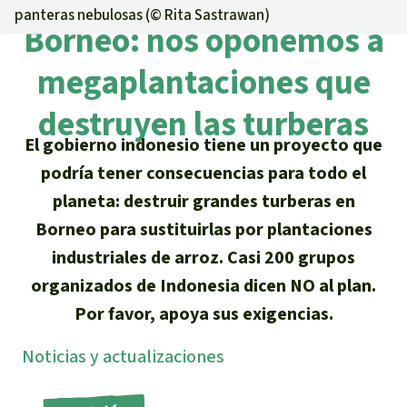
Certificados de donación
Informaciones
panteras nebulosas (©
Rita Sastrawan
)
Salva la Selva
Borneo: nos oponemos a
Éxitos y Noticias
Temas
Preguntas y Respuestas
Salva la Selva
megaplantaciones que
Clima
Suscribirme al boletín
Búsqueda
Acerca de Salva la Selva
destruyen las turberas
Donar para un tema
Madera tropical
Prensa
El gobierno indonesio tiene un proyecto que
Español
Bienestar animal
40 años Salva la Selva
Donar para una región
podría tener consecuencias para todo el
Deutsch
Biodiversidad
Banners Salva la Selva
Sudeste de Asia
Defensa de la selva
planeta: destruir grandes turberas en
En los Medios
Borneo para sustituirlas por plantaciones
English
Selva tropical
Widget Salva la Selva
África
Defensoras y defensores de la
FAQ
industriales de arroz. Casi 200 grupos
selva
Français
organizados de Indonesia dicen NO al plan.
Derechos de la Naturaleza
Agenda
Latinoamérica
Transparencia
Por favor, apoya sus exigencias.
Italiano
Bioenergía
Noti­cias y actuali­zaciones
Contacto
Português
Agua