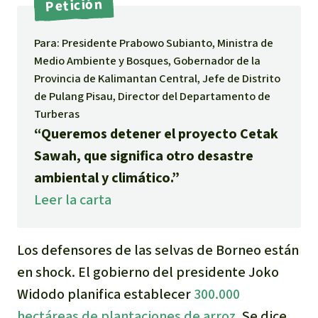
Petición
Indonesia
Metales
Para: Presidente Prabowo Subianto, Ministra de
Minería
Medio Ambiente y Bosques, Gobernador de la
Provincia de Kalimantan Central, Jefe de Distrito
de Pulang Pisau, Director del Departamento de
Agrotoxicos
Turberas
“Queremos detener el proyecto Cetak
Aceite de palma
Sawah, que significa otro desastre
ambiental y climático.”
REDD
Leer la carta
Indígena
Los defensores de las selvas de Borneo están
Landgrabbing
en shock. El gobierno del presidente Joko
Widodo planifica establecer
300.000
Granjas Industriales
hectáreas de plantaciones de arroz
. Se dice