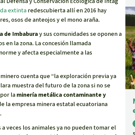
al Defensa y Conservación Ecológica de Intag
ada
extinta
redescubierta allí en 2016 hay
res, osos de anteojos y el mono araña.
ia de Imbabura
y sus comunidades se oponen a
s en la zona. La concesión llamada
enorme y afecta especialmente a las
 minero cuenta que “la exploración previa ya
ara muestra del futuro de la zona si no se
 por la
minería metálica contaminante y
de la empresa minera estatal ecuatoriana
.
s a veces los animales ya no pueden tomar el