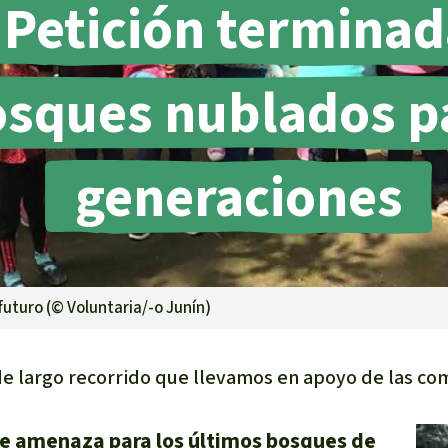
Petición terminad
sques nublados pa
lma
generaciones
g
striales
 niños
y Defensores
 futuro (©
Voluntaria/-o Junín
)
e largo recorrido que llevamos en apoyo de las com
ve amenaza para los últimos bosques de