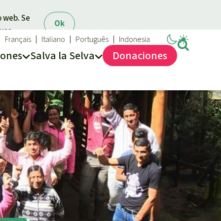
o web. Se
Ok
 uso.
Français
Italiano
Português
Indonesia
iones
Salva la Selva
Dona
ciones
Salva la Selva
Acerca de Salva la Selva
40 años Salva la Selva
En los Medios
FAQ
Transparencia
Contacto
Combatir y prevenir los