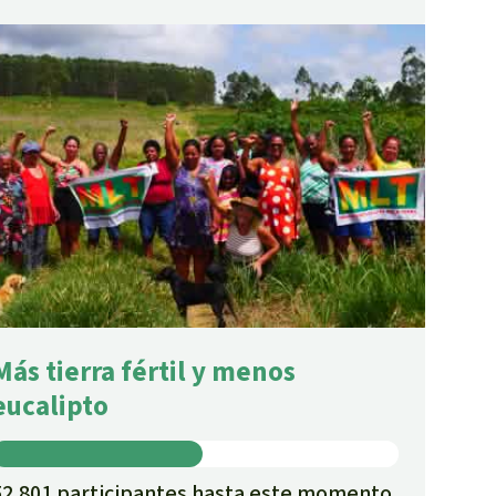
Más tierra fértil y menos
eucalipto
52.801 participantes hasta este momento