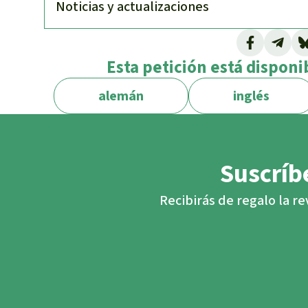
Noti­cias y actuali­zaciones
Esta petición está disponi
alemán
inglés
Suscríbe
Recibirás de regalo la re