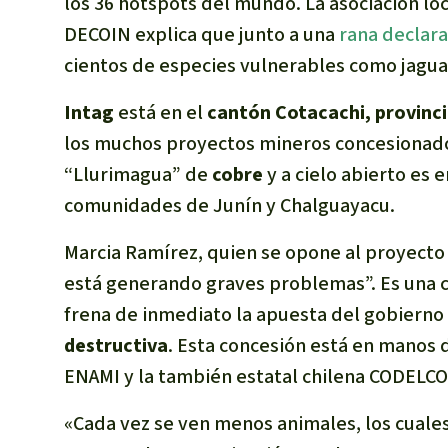
los 36
hotspots
del mundo. La asociación loc
DECOIN explica que junto a una
rana declar
cientos de especies vulnerables como jagua
Intag
está en el
cantón Cotacachi, provinc
los muchos proyectos mineros concesionado
“Llurimagua” de
cobre
y a cielo abierto es 
comunidades de Junín y Chalguayacu.
Marcia Ramírez, quien se opone al proyecto
está generando graves problemas”. Es una cl
frena de inmediato la apuesta del gobierno
destructiva
. Esta concesión está en manos 
ENAMI y la también estatal chilena CODELCO
«Cada vez se ven menos animales, los cuale