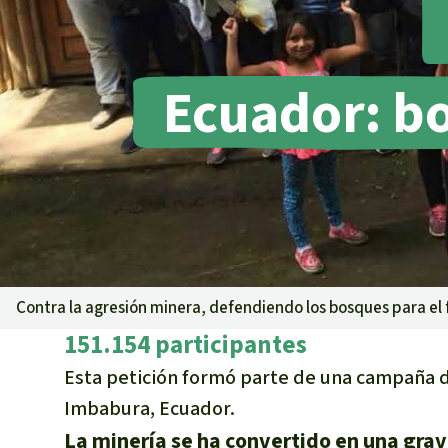
Metales
Minería
Agrotoxicos
Ecuador: bo
Aceite de pa
REDD
Indígena
Landgrabbin
Granjas Indu
Para niñas y
Defensoras 
Contra la agresión minera, defendiendo los bosques para el
151.154 participantes
Esta petición formó parte de una campaña d
Imbabura, Ecuador.
La minería se ha convertido en una gra