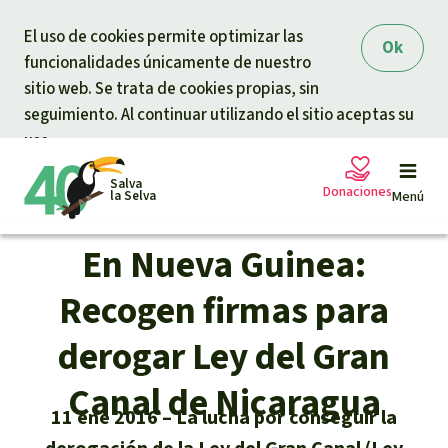
Skip to main content
El uso de cookies permite optimizar las
Ok
funcionalidades únicamente de nuestro
sitio web. Se trata de cookies propias, sin
seguimiento. Al continuar utilizando el sitio aceptas su
uso.
Salva
Donaciones
la Selva
Menú
En Nueva Guinea:
Peticiones
Tu donación ayuda
Recogen firmas para
Donación general
derogar Ley del Gran
Proyectos
Canal de Nicaragua
Urgen donaciones
Info
rmaciones
11 ene 2016
La lucha por conseguir la