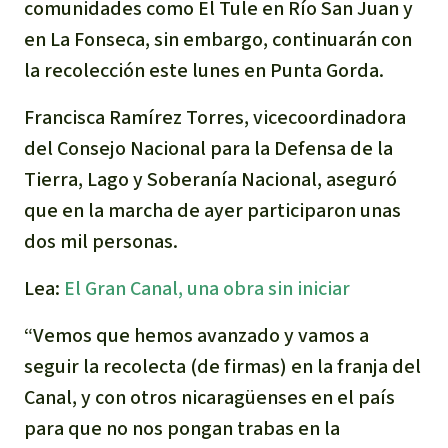
comunidades como El Tule en Río San Juan y
Indonesia
Metales
en La Fonseca, sin embargo, continuarán con
la recolección este lunes en Punta Gorda.
Minería
Francisca Ramírez Torres, vicecoordinadora
Agrotoxicos
del Consejo Nacional para la Defensa de la
Tierra, Lago y Soberanía Nacional, aseguró
Aceite de palma
que en la marcha de ayer participaron unas
dos mil personas.
REDD
Lea:
El Gran Canal, una obra sin iniciar
Indígena
“Vemos que hemos avanzado y vamos a
Landgrabbing
seguir la recolecta (de firmas) en la franja del
Canal, y con otros nicaragüenses en el país
Granjas Industriales
para que no nos pongan trabas en la