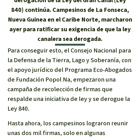
derogación de la Ley del Gran Canal (Ley
Certificados de donación
Informaciones
Salva la Selva
840) continúa. Campesinos de La Fonseca,
Éxitos y Noticias
Temas
Preguntas y Respuestas
Nueva Guinea en el Caribe Norte, marcharon
Salva la Selva
ayer para ratificar su exigencia de que la ley
Clima
Suscribirme al boletín
Búsqueda
Acerca de Salva la Selva
canalera sea derogada.
Donar para un tema
Madera tropical
Prensa
Español
Para conseguir esto, el Consejo Nacional para
Bienestar animal
40 años Salva la Selva
Donar para una región
la Defensa de la Tierra, Lago y Soberanía, con
Deutsch
Biodiversidad
Banners Salva la Selva
Sudeste de Asia
Defensa de la selva
el apoyo jurídico del Programa Eco-Abogados
En los Medios
de Fundación Popol Na, empezaron una
English
Selva tropical
Widget Salva la Selva
África
Defensoras y defensores de la
FAQ
campaña de recolección de firmas que
selva
Français
Derechos de la Naturaleza
respalde una iniciativa de ley y se derogue la
Agenda
Latinoamérica
Transparencia
Ley 840.
Italiano
Bioenergía
Contacto
Hasta ahora, los campesinos lograron reunir
Português
Agua
unas dos mil firmas, solo en algunas