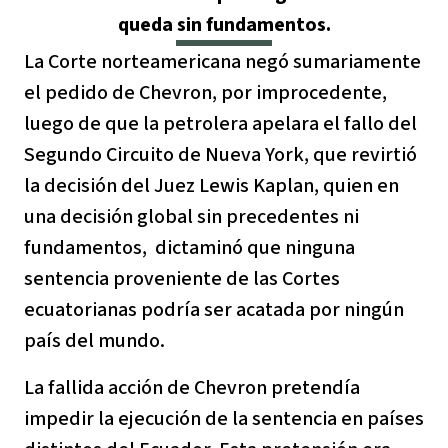
queda sin fundamentos.
Indonesia
Metales
La Corte norteamericana negó sumariamente
Minería
el pedido de Chevron, por improcedente,
luego de que la petrolera apelara el fallo del
Agrotoxicos
Segundo Circuito de Nueva York, que revirtió
la decisión del Juez Lewis Kaplan, quien en
Aceite de palma
una decisión global sin precedentes ni
fundamentos, dictaminó que ninguna
REDD
sentencia proveniente de las Cortes
Indígena
ecuatorianas podría ser acatada por ningún
país del mundo.
Landgrabbing
La fallida acción de Chevron pretendía
Granjas Industriales
impedir la ejecución de la sentencia en países