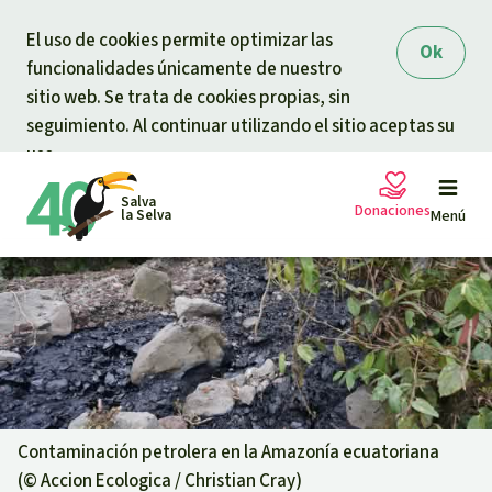
Skip to main content
El uso de cookies permite optimizar las
Ok
funcionalidades únicamente de nuestro
sitio web. Se trata de cookies propias, sin
seguimiento. Al continuar utilizando el sitio aceptas su
uso.
Salva
Donaciones
la Selva
Menú
Peticiones
Tu donación ayuda
Donación general
Proyectos
Urgen donaciones
Info
rmaciones
Contaminación petrolera en la Amazonía ecuatoriana
(©
Accion Ecologica / Christian Cray
)