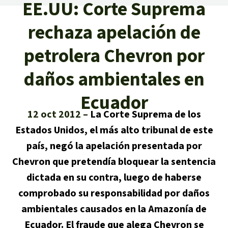
Certificados de donación
EE.UU: Corte Suprema
Informaciones
Salva la Selva
Éxitos y Noticias
rechaza apelación de
Temas
Preguntas y Respuestas
Salva la Selva
Clima
petrolera Chevron por
Suscribirme al boletín
Búsqueda
Acerca de Salva la Selva
Donar para un tema
daños ambientales en
Madera tropical
Prensa
Español
Bienestar animal
40 años Salva la Selva
Donar para una región
Ecuador
Deutsch
Biodiversidad
Banners Salva la Selva
Sudeste de Asia
Defensa de la selva
12 oct 2012
La
Corte Suprema de los
En los Medios
Estados Unidos, el más alto tribunal de este
English
Selva tropical
Widget Salva la Selva
África
Defensoras y defensores de la
FAQ
país,
negó la apelación presentada por
selva
Français
Derechos de la Naturaleza
Chevron que pretendía bloquear la sentencia
Agenda
Latinoamérica
Transparencia
dictada en su contra, luego de haberse
Italiano
Bioenergía
comprobado su responsabilidad por daños
Contacto
ambientales causados en la Amazonía de
Português
Agua
Ecuador. El fraude que alega Chevron se