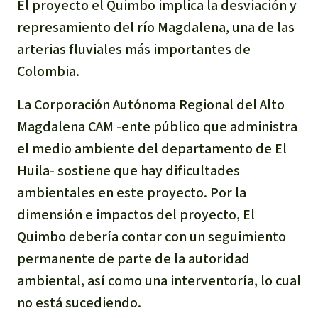
Certificados de donación
Informaciones
El proyecto el Quimbo implica la desviación y
Salva la Selva
represamiento del río Magdalena, una de las
Éxitos y Noticias
Temas
Preguntas y Respuestas
Salva la Selva
arterias fluviales más importantes de
Clima
Suscribirme al boletín
Colombia.
Búsqueda
Acerca de Salva la Selva
Donar para un tema
La Corporación Autónoma Regional del Alto
Madera tropical
Prensa
Español
Bienestar animal
40 años Salva la Selva
Donar para una región
Magdalena CAM -ente público que administra
Deutsch
Biodiversidad
Banners Salva la Selva
el medio ambiente del departamento de El
Sudeste de Asia
Defensa de la selva
En los Medios
Huila- sostiene que hay dificultades
English
Selva tropical
Widget Salva la Selva
África
ambientales en este proyecto. Por la
Defensoras y defensores de la
FAQ
selva
dimensión e impactos del proyecto, El
Français
Derechos de la Naturaleza
Agenda
Latinoamérica
Quimbo debería contar con un seguimiento
Transparencia
permanente de parte de la autoridad
Italiano
Bioenergía
Contacto
ambiental, así como una interventoría, lo cual
Português
Agua
no está sucediendo.