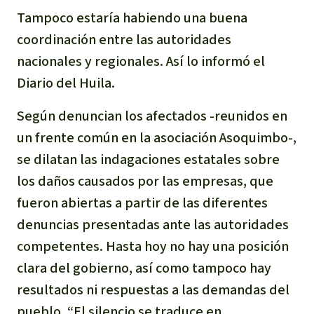
Tampoco estaría habiendo una buena
Indonesia
Metales
coordinación entre las autoridades
Minería
nacionales y regionales. Así lo informó el
Diario del Huila.
Agrotoxicos
Según denuncian los afectados -reunidos en
Aceite de palma
un frente común en la asociación Asoquimbo-,
se dilatan las indagaciones estatales sobre
REDD
los daños causados por las empresas, que
fueron abiertas a partir de las diferentes
Indígena
denuncias presentadas ante las autoridades
competentes. Hasta hoy no hay una posición
Landgrabbing
clara del gobierno, así como tampoco hay
resultados ni respuestas a las demandas del
Granjas Industriales
pueblo. “El silencio se traduce en